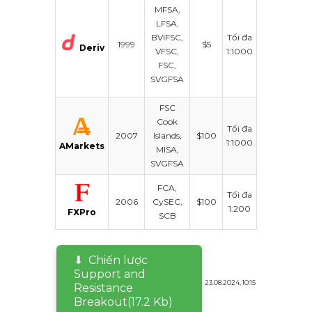
Deriv
MFSA,
Trader,
LFSA,
Deriv X,
BVIFSC,
Tối đa
1999
$5
Deriv Go,
Deriv
VFSC,
1:1000
MT5,
FSC,
cTrader,
SVGFSA
TradingView
FSC
Cook
Tối đa
MT4, MT5,
2007
Islands,
$100
1:1000
WebTrader
AMarkets
MISA,
SVGFSA
FCA,
Tối đa
MT4, MT5,
2006
CySEC,
$100
1:200
cTrader
FXPro
SCB
Chiến lược
Support and
23.08.2024, 10:15
Resistance
Breakout
(17.2 Kb)