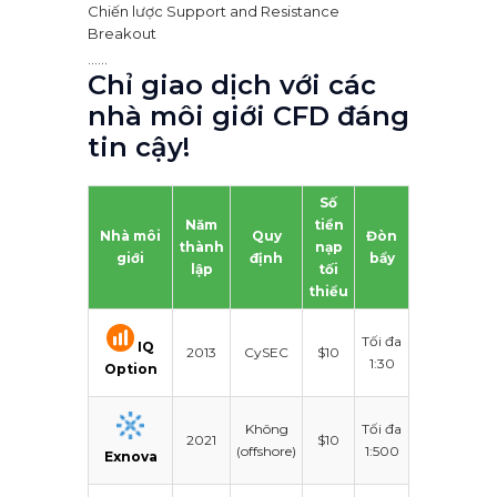
Chiến lược Support and Resistance
Breakout
......
Chỉ giao dịch với các
nhà môi giới CFD đáng
tin cậy!
Số
Năm
tiền
Nhà môi
Quy
Đòn
Nền tảng
thành
nạp
giới
định
bẩy
giao dịch
lập
tối
thiểu
Tối đa
IQ
2013
CySEC
$10
QuadCode
1:30
Option
Không
Tối đa
2021
$10
QuadCode
(offshore)
1:500
Exnova