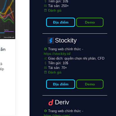
Tiền gửi: 10$
Tài sản: 250+
Đánh giá
Địa điểm
Demo
Stockity
dẫn
Trang web chính thức -
https://stockity.id/
Giao dịch: quyền chọn nhị phân, CFD
Tiền gửi: 10$
và
Tài sản: 70+
iếp
Đánh giá
Địa điểm
Demo
Deriv
Trang web chính thức -
https://deriv.com/