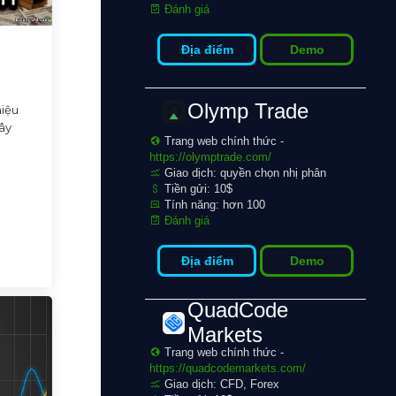
Đánh giá
Địa điểm
Demo
Olymp Trade
hiệu
xây
Trang web chính thức -
https://olymptrade.com/
Giao dịch: quyền chọn nhị phân
Tiền gửi: 10$
Tính năng: hơn 100
Đánh giá
Địa điểm
Demo
QuadCode
Markets
Trang web chính thức -
https://quadcodemarkets.com/
Giao dịch: CFD, Forex