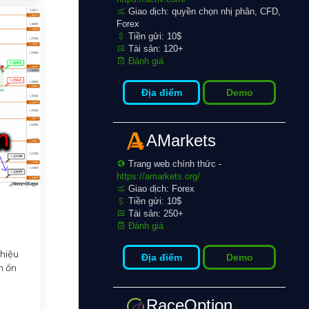
Giao dịch: quyền chọn nhị phân, CFD,
Forex
Tiền gửi: 10$
Tài sản: 120+
Đánh giá
Địa điểm
Demo
AMarkets
Trang web chính thức -
https://amarkets.org/
Giao dịch: Forex
Tiền gửi: 10$
Tài sản: 250+
Đánh giá
 hiệu
Địa điểm
Demo
n ổn
RaceOption