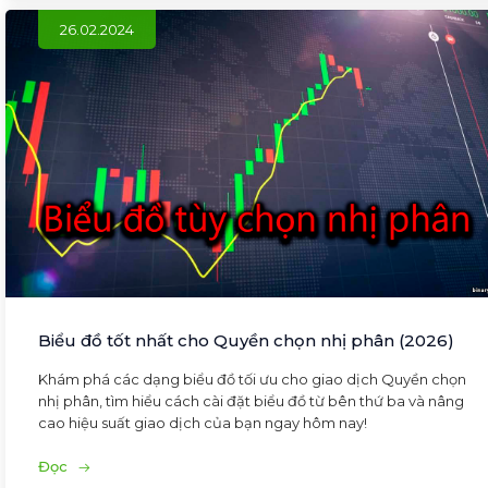
26.02.2024
Biểu đồ tốt nhất cho Quyền chọn nhị phân (2026)
Khám phá các dạng biểu đồ tối ưu cho giao dịch Quyền chọn
nhị phân, tìm hiểu cách cài đặt biểu đồ từ bên thứ ba và nâng
cao hiệu suất giao dịch của bạn ngay hôm nay!
Đọc