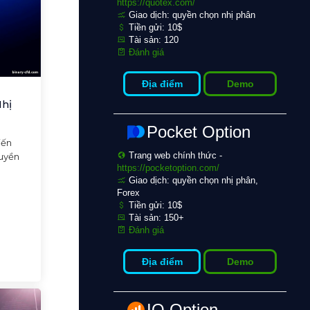
https://quotex.com/
Giao dịch: quyền chọn nhị phân
Tiền gửi: 10$
Tài sản: 120
Đánh giá
Địa điểm
Demo
hị
Pocket Option
iến
Trang web chính thức -
quyền
https://pocketoption.com/
Giao dịch: quyền chọn nhị phân,
Forex
Tiền gửi: 10$
Tài sản: 150+
Đánh giá
Địa điểm
Demo
IQ Option