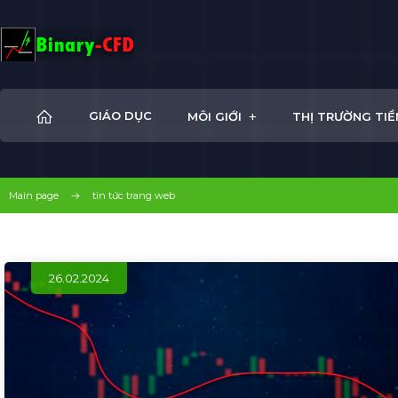
+
GIÁO DỤC
MÔI GIỚI
THỊ TRƯỜNG TIỀ
Main page
tin tức trang web
26.02.2024