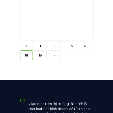
«
1
2
...
16
17
18
19
»
Giao dịch trên thị trường tài chính là
một loại hình kinh doanh có rủi ro cao