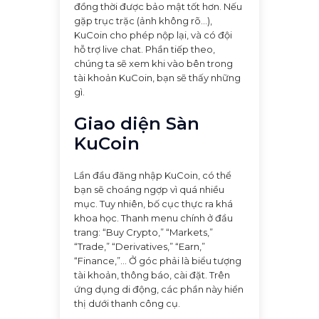
đồng thời được bảo mật tốt hơn. Nếu
gặp trục trặc (ảnh không rõ...),
KuCoin cho phép nộp lại, và có đội
hỗ trợ live chat. Phần tiếp theo,
chúng ta sẽ xem khi vào bên trong
tài khoản KuCoin, bạn sẽ thấy những
gì.
Giao diện Sàn
KuCoin
Lần đầu đăng nhập KuCoin, có thể
bạn sẽ choáng ngợp vì quá nhiều
mục. Tuy nhiên, bố cục thực ra khá
khoa học. Thanh menu chính ở đầu
trang: “Buy Crypto,” “Markets,”
“Trade,” “Derivatives,” “Earn,”
“Finance,”… Ở góc phải là biểu tượng
tài khoản, thông báo, cài đặt. Trên
ứng dụng di động, các phần này hiển
thị dưới thanh công cụ.