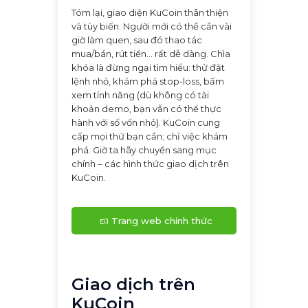
Tóm lại, giao diện KuCoin thân thiện
và tùy biến. Người mới có thể cần vài
giờ làm quen, sau đó thao tác
mua/bán, rút tiền… rất dễ dàng. Chìa
khóa là đừng ngại tìm hiểu: thử đặt
lệnh nhỏ, khám phá stop-loss, bấm
xem tính năng (dù không có tài
khoản demo, bạn vẫn có thể thực
hành với số vốn nhỏ). KuCoin cung
cấp mọi thứ bạn cần; chỉ việc khám
phá. Giờ ta hãy chuyển sang mục
chính – các hình thức giao dịch trên
KuCoin.
Trang web chính thức
KuCoin
Giao dịch trên
KuCoin