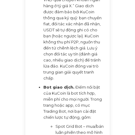
hàng ở tỷ giá X.” Giao dịch
được đảm bảo bởi KuCoin
thông qua ký quỹ: bạn chuyển
fiat, đối tác xác nhận đã nhận,
USDT sẽ tự động ghi có cho
bạn (hoặc ngược lại). KuCoin
không thu phí P2P, nguồn thu
đến từ chênh lệch giá. Lưu ý
chọn đối tác uy tín (đánh giá
cao, nhiều giao dịch) để tránh
lừa đảo. KuCoin đóng vai trò
trung gian giải quyết tranh
chấp.
Bot giao dịch.
Điểm nổi bật
của KuCoin là bot tích hợp,
miễn phí cho mọi người. Trong
trang hoặc app, có mục
Trading Bot, nơi bạn cài đặt
chiến lược tự động, gồm:
Spot Grid Bot – mua/bán
luân phiên theo mô hình