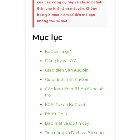
của các công cụ này và chuẩn bị tinh
thần cho khả năng mất vốn. Không
bao giờ mạo hiểm số tiền mà bạn
không thể để mất.
Mục lục
KuCoin là gì?
Đăng ký và KYC
Giao diện Sàn KuCoin
Giao dịch trên KuCoin
Các loại tiền mã hóa được hỗ
trợ
KCS (Token KuCoin)
Phí KuCoin
Bảo mật và Độ tin cậy
Tính năng và Dịch vụ Bổ sung