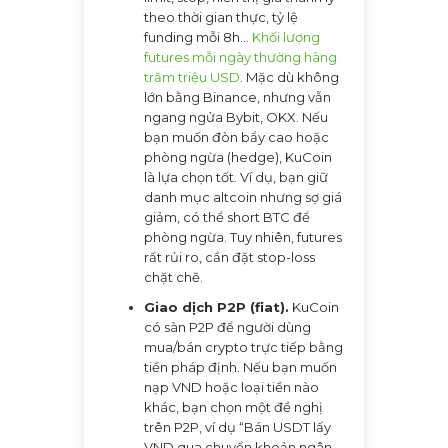
theo thời gian thực, tỷ lệ
funding mỗi 8h…
Khối lượng
futures mỗi ngày thường hàng
trăm triệu USD
. Mặc dù không
lớn bằng Binance, nhưng vẫn
ngang ngửa Bybit, OKX. Nếu
bạn muốn đòn bẩy cao hoặc
phòng ngừa (hedge), KuCoin
là lựa chọn tốt. Ví dụ, bạn giữ
danh mục altcoin nhưng sợ giá
giảm, có thể short BTC để
phòng ngừa. Tuy nhiên, futures
rất rủi ro, cần đặt stop-loss
chặt chẽ.
Giao dịch P2P (fiat).
KuCoin
có sàn P2P để người dùng
mua/bán crypto trực tiếp bằng
tiền pháp định. Nếu bạn muốn
nạp VND hoặc loại tiền nào
khác, bạn chọn một đề nghị
trên P2P, ví dụ “Bán USDT lấy
VND qua chuyển khoản ngân