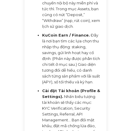
chuyển nội bộ này miễn phí và
tức thì. Trong mục Assets, bạn
cũng có nút “Deposit,”
“Withdraw” (nạp, rút coin), xem
lịch sử giao dịch.
KuCoin Earn / Finance.
Đây
là nơi bạn tìm các lựa chọn thu
nhập thụ động: staking,
savings, gửi linh hoạt hay cố
định. (Phần này được phân tích
chi tiết ở mục sau.) Giao diện
tương đối dễ hiểu, có danh
sách từng sản phẩm với lãi suất
(APY), số tối thiểu và kỳ hạn.
Cài đặt Tài khoản (Profile &
Settings).
Nhấn biểu tượng
tài khoản sẽ thấy các mục:
KYC Verification, Security
Settings, Referral, API
Management… Bạn đổi mật
khẩu, đặt mã chống lừa đảo,