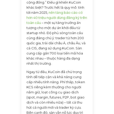
cộng đồng.” Điều gì khiến KuCoin
khác biệt? Trước hết là quy mô: tính
tới năm 2025,
nền tảng báo cáo có
hơn 40 triệu người dùng đăng ký trên
toàn cầu
– một sự tăng trưởng ấn
tượng cho một dự án khởi đầu từ
startup nhỏ. Độ phủ sóng toàn cầu
cũng đáng chú ý: trader từ hơn 200
quốc gia, trải dài châu Á, châu Âu, và
cả CIS, đang sử dụng KuCoin. Sàn
cung cấp gần 700 loại tiền mã hóa
khác nhau – thuộc hàng đa dạng
nhất thị trường.
Ngay từ đầu, KuCoin đã chú trọng
tính dễ tiếp cận và khả năng cung
cấp nhiều tính năng. Phí thấp, token
KCS riêng kèm thưởng cho người
nắm giữ, loạt công cụ giao dịch
(spot, margin, futures, P2P, bot giao
dịch và còn nhiều nữa) – tất cả thu
hút cả người mới và trader kỳ cựu.
Bên cạnh đó, sàn vẫn nỗ lực duy trì