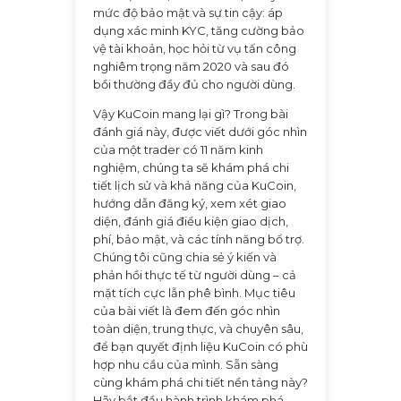
mức độ bảo mật và sự tin cậy: áp
dụng xác minh KYC, tăng cường bảo
vệ tài khoản, học hỏi từ vụ tấn công
nghiêm trọng năm 2020 và sau đó
bồi thường đầy đủ cho người dùng.
Vậy KuCoin mang lại gì? Trong bài
đánh giá này, được viết dưới góc nhìn
của một trader có 11 năm kinh
nghiệm, chúng ta sẽ khám phá chi
tiết lịch sử và khả năng của KuCoin,
hướng dẫn đăng ký, xem xét giao
diện, đánh giá điều kiện giao dịch,
phí, bảo mật, và các tính năng bổ trợ.
Chúng tôi cũng chia sẻ ý kiến và
phản hồi thực tế từ người dùng – cả
mặt tích cực lẫn phê bình. Mục tiêu
của bài viết là đem đến góc nhìn
toàn diện, trung thực, và chuyên sâu,
để bạn quyết định liệu KuCoin có phù
hợp nhu cầu của mình. Sẵn sàng
cùng khám phá chi tiết nền tảng này?
Hãy bắt đầu hành trình khám phá