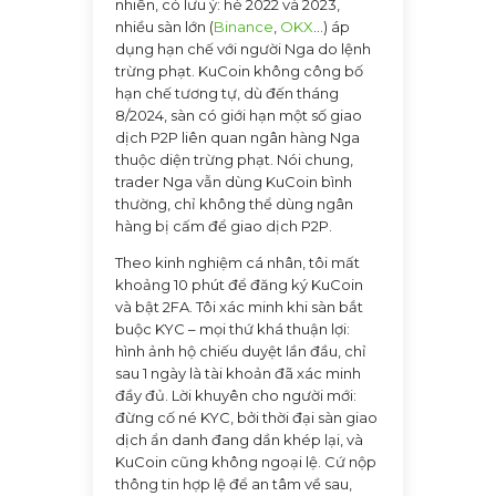
nhiên, có lưu ý: hè 2022 và 2023,
nhiều sàn lớn (
Binance
,
OKX
…) áp
dụng hạn chế với người Nga do lệnh
trừng phạt. KuCoin không công bố
hạn chế tương tự, dù đến tháng
8/2024, sàn có giới hạn một số giao
dịch P2P liên quan ngân hàng Nga
thuộc diện trừng phạt. Nói chung,
trader Nga vẫn dùng KuCoin bình
thường, chỉ không thể dùng ngân
hàng bị cấm để giao dịch P2P.
Theo kinh nghiệm cá nhân, tôi mất
khoảng 10 phút để đăng ký KuCoin
và bật 2FA. Tôi xác minh khi sàn bắt
buộc KYC – mọi thứ khá thuận lợi:
hình ảnh hộ chiếu duyệt lần đầu, chỉ
sau 1 ngày là tài khoản đã xác minh
đầy đủ. Lời khuyên cho người mới:
đừng cố né KYC, bởi thời đại sàn giao
dịch ẩn danh đang dần khép lại, và
KuCoin cũng không ngoại lệ. Cứ nộp
thông tin hợp lệ để an tâm về sau,