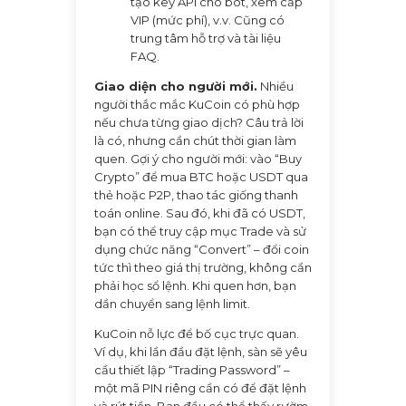
tạo key API cho bot, xem cấp
VIP (mức phí), v.v. Cũng có
trung tâm hỗ trợ và tài liệu
FAQ.
Giao diện cho người mới.
Nhiều
người thắc mắc KuCoin có phù hợp
nếu chưa từng giao dịch? Câu trả lời
là có, nhưng cần chút thời gian làm
quen. Gợi ý cho người mới: vào “Buy
Crypto” để mua BTC hoặc USDT qua
thẻ hoặc P2P, thao tác giống thanh
toán online. Sau đó, khi đã có USDT,
bạn có thể truy cập mục Trade và sử
dụng chức năng “Convert” – đổi coin
tức thì theo giá thị trường, không cần
phải học sổ lệnh. Khi quen hơn, bạn
dần chuyển sang lệnh limit.
KuCoin nỗ lực để bố cục trực quan.
Ví dụ, khi lần đầu đặt lệnh, sàn sẽ yêu
cầu thiết lập “Trading Password” –
một mã PIN riêng cần có để đặt lệnh