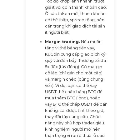
Tốc độ khớp lệnh nhanh, trượt
giá ít với coin thanh khoản cao.
Ở các token mới, thanh khoản
có thể thấp, spread rộng, nên
cẩn trọng khi giao dịch tài sản
ít người biết.
Margin trading.
Nếu muốn
tăng vị thế bằng tiền vay,
KuCoin cung cấp giao dịch ký
quỹ với đòn bẩy. Thường tối đa
5x–10x (tùy đồng). Có margin
cô lập (chỉ gán cho một cặp)
và margin chéo (dùng chung
vốn). Ví dụ, bạn có thể vay
USDT thế chấp bằng BTC để
mua thêm BTC (long), hoặc
vay BTC thế chấp USDT để bán
khống. Lãi được tính theo giờ,
thay đổi tùy cung cầu. Chức
năng này phù hợp trader giàu
kinh nghiệm; người mới nên
thận trọng vì rủi ro thua lỗ cao