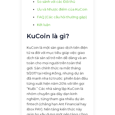
So sánh với các Đối thủ
Ưu và Nhược điểm của KuCoin
FAQ (Các câu hỏi thường gặp)
Kết luận
KuCoin là gì?
KuCoin là một sàn giao dịch tiền điện
tử ra đời với mục tiêu giúp việc giao
dịch tài sản số trở nên dễ dàng và an
toàn cho mọi người trên toàn thế
giới. Sàn chính thức ra mắt tháng
9/2017 tại Hồng Kông, nhưng dự án
đã manh nha từ trước: phiên bản đầu
từng xuất hiện năm 2014 với tên gọi
“KuBi.” Các nhà sáng lập KuCoin là
nhóm chuyên gia dày dạn kinh
nghiệm, từng tham gia nhiều dự án
fintech (chẳng hạn Ant Financial hay
iBox PAY). Nền tảng kiến thức này
giúp họ xây dựng một nền tảng công