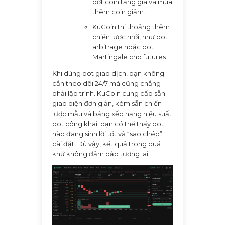
bớt coin tăng giá và mua
thêm coin giảm.
KuCoin thi thoảng thêm
chiến lược mới, như bot
arbitrage hoặc bot
Martingale cho futures.
Khi dùng bot giao dịch, bạn không
cần theo dõi 24/7 mà cũng chẳng
phải lập trình. KuCoin cung cấp sẵn
giao diện đơn giản, kèm sẵn chiến
lược mẫu và bảng xếp hạng hiệu suất
bot công khai: bạn có thể thấy bot
nào đang sinh lời tốt và “sao chép”
cài đặt. Dù vậy, kết quả trong quá
khứ không đảm bảo tương lai.