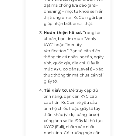
đặt mã chống lừa đảo (anti-
phishing) – một từ khóa sẽ hiển
thị trong email KuCoin gửi bạn,
giúp nhận biết email thật.
Hoàn thiện hồ sơ.
Trong tài
khoản, bạn tìm mục “Verify
KYC” hoặc “Identity
Verification.” Bạn sẽ cần điền
thông tin cá nhân: họ tên, ngày
sinh, quốc gia, địa chỉ. Đây là
mức KYC cơ bản (Level 1) – xác
thực thông tin mà chưa cần tải
giấy tờ.
Tải giấy tờ.
Để truy cập đủ
tính năng, bạn cần KYC cấp
cao hơn. KuCoin sẽ yêu cầu
ảnh hộ chiếu hoặc giấy tờ tùy
thân khác (ví dụ, bằng lái xe)
cùng ảnh selfie. Đây là thủ tục
KYC2 (Full), nhằm xác nhận
danh tính. Có trường hợp cần