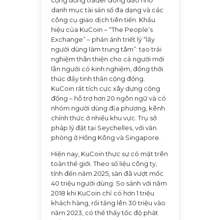
danh mục tài sản số đa dạng và các
công cụ giao dịch tiên tiến. Khẩu
hiệu của KuCoin – “The People’s
Exchange” – phản ánh triết lý “lấy
người dùng làm trung tâm”: tạo trải
nghiệm thân thiện cho cả người mới
lẫn người có kinh nghiệm, đồng thời
thúc đẩy tinh thần cộng đồng.
KuCoin rất tích cực xây dựng cộng
đồng – hỗ trợ hơn 20 ngôn ngữ và có
nhóm người dùng địa phương, kênh
chính thức ở nhiều khu vực. Trụ sở
pháp lý đặt tại Seychelles, với văn
phòng ở Hồng Kông và Singapore.
Hiện nay, KuCoin thực sự có mặt trên
toàn thế giới. Theo số liệu công ty,
tính đến năm 2025, sàn đã vượt mốc
40 triệu người dùng. So sánh với năm
2018 khi KuCoin chỉ có hơn 1 triệu
khách hàng, rồi tăng lên 30 triệu vào
năm 2023, có thể thấy tốc độ phát