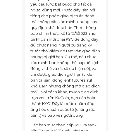
yêu cầu KYC bắt buộc cho tất cả
người dùng mới. Trước đây, sàn nổi
tiếng cho phép giao dịch ẩn danh
mà không cần xác minh, nhưng nay
quy định khắt khe hơn. Theo thông
báo chính thức, kể từ 15/7/2023, mọi
tài khoản mới phải KYC để dùng đầy
đủ chức năng. Người cũ đăng ký
trước thời điểm đó tạm vẫn giao dịch
nhưng bị giới hạn. Cụ thể, nếu chưa
xác minh, bạn không thể nạp tiền (chỉ
đóng vị thế và rút số dư hiện có), và
chỉ được giao dịch giới hạn (ví dụ,
bán tài sản, đóng lệnh futures, rút
khỏi Earn nhưng không mở giao dịch
mới). Nói cách khác, muốn giao dịch
trọn vẹn trên KuCoin, bạn cần hoàn
thành KYC. Đây là bước nhằm đáp
ứng tiêu chuẩn quốc tế (chống rửa
tiền...) và bảo vệ người dùng.
Các hạn mức theo cấp KYC ra sao? Ở
cấp 0 (chưa KYC), hầu như bạn