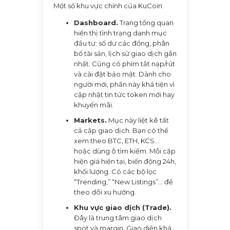
Một số khu vực chính của KuCoin:
Dashboard.
Trang tổng quan
hiển thị tình trạng danh mục
đầu tư: số dư các đồng, phân
bổ tài sản, lịch sử giao dịch gần
nhất. Cũng có phím tắt nạp/rút
và cài đặt bảo mật. Dành cho
người mới, phần này khá tiện vì
cập nhật tin tức token mới hay
khuyến mãi.
Markets.
Mục này liệt kê tất
cả cặp giao dịch. Bạn có thể
xem theo BTC, ETH, KCS…
hoặc dùng ô tìm kiếm. Mỗi cặp
hiện giá hiện tại, biến động 24h,
khối lượng. Có các bộ lọc
“Trending,” “New Listings”… để
theo dõi xu hướng.
Khu vực giao dịch (Trade).
Đây là trung tâm giao dịch
spot và margin. Giao diện khá