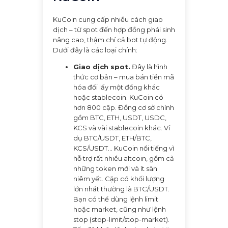
KuCoin cung cấp nhiều cách giao
dịch – từ spot đến hợp đồng phái sinh
nâng cao, thậm chí cả bot tự động.
Dưới đây là các loại chính:
Giao dịch spot.
Đây là hình
thức cơ bản – mua bán tiền mã
hóa đổi lấy một đồng khác
hoặc stablecoin. KuCoin có
hơn 800 cặp. Đồng cơ sở chính
gồm BTC, ETH, USDT, USDC,
KCS và vài stablecoin khác. Ví
dụ BTC/USDT, ETH/BTC,
KCS/USDT… KuCoin nổi tiếng vì
hỗ trợ rất nhiều altcoin, gồm cả
những token mới và ít sàn
niêm yết. Cặp có khối lượng
lớn nhất thường là BTC/USDT.
Bạn có thể dùng lệnh limit
hoặc market, cũng như lệnh
stop (stop-limit/stop-market).