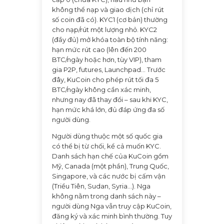
không thể nạp và giao dịch (chỉ rút
số coin đã có). KYC1 (cơ bản) thường
cho nạp/rút một lượng nhỏ. KYC2
(đầy đủ) mở khóa toàn bộ tính năng:
hạn mức rút cao (lên đến 200
BTC/ngày hoặc hơn, tùy VIP), tham
gia P2P, futures, Launchpad... Trước
đây, KuCoin cho phép rút tối đa 5
BTC/ngày không cần xác minh,
nhưng nay đã thay đổi – sau khi KYC,
hạn mức khá lớn, đủ đáp ứng đa số
người dùng.
Người dùng thuộc một số quốc gia
có thể bị từ chối, kể cả muốn KYC.
Danh sách hạn chế của KuCoin gồm
Mỹ, Canada (một phần), Trung Quốc,
Singapore, và các nước bị cấm vận
(Triều Tiên, Sudan, Syria...). Nga
không nằm trong danh sách này –
người dùng Nga vẫn truy cập KuCoin,
đăng ký và xác minh bình thường. Tuy