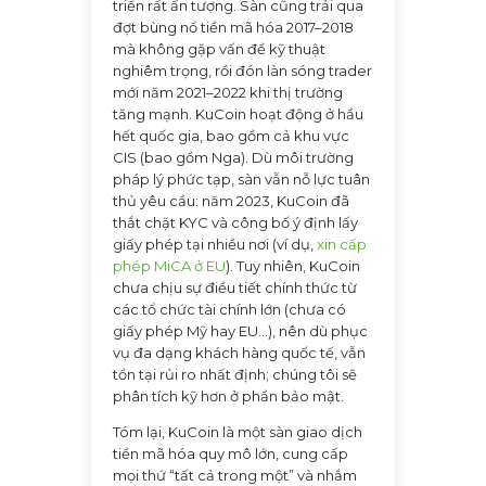
triển rất ấn tượng. Sàn cũng trải qua
đợt bùng nổ tiền mã hóa 2017–2018
mà không gặp vấn đề kỹ thuật
nghiêm trọng, rồi đón làn sóng trader
mới năm 2021–2022 khi thị trường
tăng mạnh. KuCoin hoạt động ở hầu
hết quốc gia, bao gồm cả khu vực
CIS (bao gồm Nga). Dù môi trường
pháp lý phức tạp, sàn vẫn nỗ lực tuân
thủ yêu cầu: năm 2023, KuCoin đã
thắt chặt KYC và công bố ý định lấy
giấy phép tại nhiều nơi (ví dụ,
xin cấp
phép MiCA ở EU
). Tuy nhiên, KuCoin
chưa chịu sự điều tiết chính thức từ
các tổ chức tài chính lớn (chưa có
giấy phép Mỹ hay EU...), nên dù phục
vụ đa dạng khách hàng quốc tế, vẫn
tồn tại rủi ro nhất định; chúng tôi sẽ
phân tích kỹ hơn ở phần bảo mật.
Tóm lại, KuCoin là một sàn giao dịch
tiền mã hóa quy mô lớn, cung cấp
mọi thứ “tất cả trong một” và nhắm