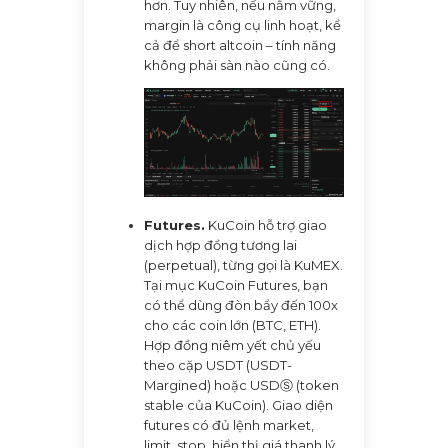
hơn. Tuy nhiên, nếu nắm vững,
margin là công cụ linh hoạt, kể
cả để short altcoin – tính năng
không phải sàn nào cũng có.
Futures.
KuCoin hỗ trợ giao
dịch hợp đồng tương lai
(perpetual), từng gọi là KuMEX.
Tại mục KuCoin Futures, bạn
có thể dùng đòn bẩy đến 100x
cho các coin lớn (BTC, ETH).
Hợp đồng niêm yết chủ yếu
theo cặp USDT (USDT-
Margined) hoặc USDⓈ (token
stable của KuCoin). Giao diện
futures có đủ lệnh market,
limit, stop, hiển thị giá thanh lý