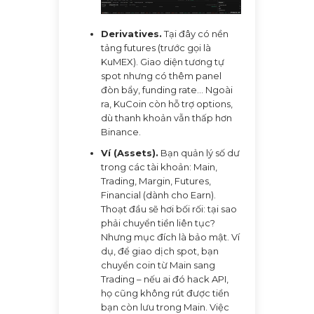
Derivatives.
Tại đây có nền
tảng futures (trước gọi là
KuMEX). Giao diện tương tự
spot nhưng có thêm panel
đòn bẩy, funding rate… Ngoài
ra, KuCoin còn hỗ trợ options,
dù thanh khoản vẫn thấp hơn
Binance.
Ví (Assets).
Bạn quản lý số dư
trong các tài khoản: Main,
Trading, Margin, Futures,
Financial (dành cho Earn).
Thoạt đầu sẽ hơi bối rối: tại sao
phải chuyển tiền liên tục?
Nhưng mục đích là bảo mật. Ví
dụ, để giao dịch spot, bạn
chuyển coin từ Main sang
Trading – nếu ai đó hack API,
họ cũng không rút được tiền
bạn còn lưu trong Main. Việc