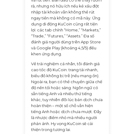
và rút tiền. Ban đầu có thể thấy rườm
rà, nhưng nó hữu ích nếu kẻ xấu đột
nhập tài khoản vẫn không thể rút
ngay tiền mà không có mã này. Ứng
dụng di động KuCoin cũng rất tiện
lợi: các tab chính “Home,” “Markets,”
“Trade,” “Futures,” “Assets.” Đa số
đánh giá người dùng trên App Store
và Google Play (khoảng 4,5/5) đều
khen ứng dụng.
Về trải nghiệm cá nhân, tôi đánh giá
cao tốc độ KuCoin: trang tải nhanh,
biểu đồ không bị trễ (nếu mạng ổn).
Ngoài ra, bạn có thể chuyển giữa chế
độ nền tối hoặc sáng. Ngôn ngữ có
sẵn tiếng Anh và nhiều thứ tiếng
khác, tuy nhiên đôi lúc bản dịch chưa
hoàn thiện – một số chỗ vẫn hiện
tiếng Anh hoặc dịch chưa mượt. Đây
là nhược điểm nhỏ mà nhiều người
phản ánh. Hy vọng KuCoin sẽ cải
thiện trong tương lai.