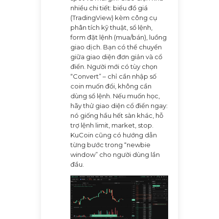
nhiều chi tiết: biểu đồ giá
(TradingView) kèm công cụ
phân tích kỹ thuật, sổ lệnh,
form đặt lệnh (mua/bán), luồng
giao dịch. Bạn có thể chuyển
giữa giao diện đơn giản và cổ
điển. Người mới có tùy chọn
“Convert” – chỉ cần nhập số
coin muốn đổi, không cần
dùng sổ lệnh. Nếu muốn học,
hãy thử giao diện cổ điển ngay:
nó giống hầu hết sàn khác, hỗ
trợ lệnh limit, market, stop.
KuCoin cũng có hướng dẫn
từng bước trong “newbie
window” cho người dùng lần
đầu.