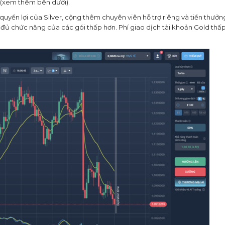
 (xem thêm bên dưới).
yền lợi của Silver, cộng thêm chuyên viên hỗ trợ riêng và tiền thưởn
 đủ chức năng của các gói thấp hơn. Phí giao dịch tài khoản Gold thấ