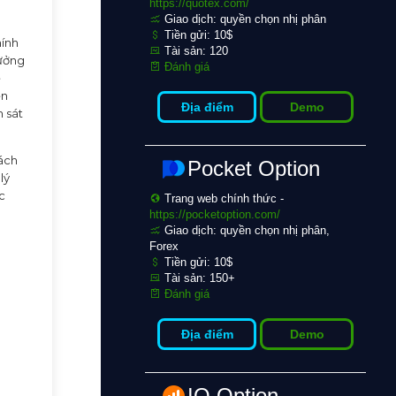
https://quotex.com/
Giao dịch: quyền chọn nhị phân
Tiền gửi: 10$
hính
Tài sản: 120
hưởng
Đánh giá
ề
ển
Địa điểm
Demo
m sát
cách
Pocket Option
lý
c
Trang web chính thức -
https://pocketoption.com/
Giao dịch: quyền chọn nhị phân,
Forex
Tiền gửi: 10$
Tài sản: 150+
Đánh giá
Địa điểm
Demo
IQ Option