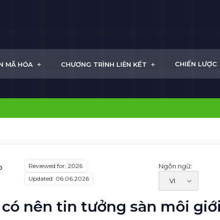
+
+
CHIẾN LƯỢC
N MÃ HÓA
CHƯƠNG TRÌNH LIÊN KẾT
Reviewed for: 2026
Ngôn ngữ:
p
Updated: 06.06.2026
có nên tin tưởng sàn môi giớ