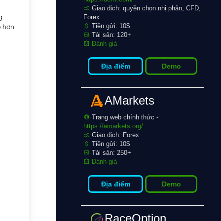
Giao dịch: quyền chọn nhị phân, CFD,
g
Forex
Tiền gửi: 10$
p hơn
Tài sản: 120+
Đánh giá
Địa điểm
Demo
AMarkets
Trang web chính thức -
https://amarkets.org/
Giao dịch: Forex
Tiền gửi: 10$
Tài sản: 250+
Đánh giá
Địa điểm
Demo
RaceOption