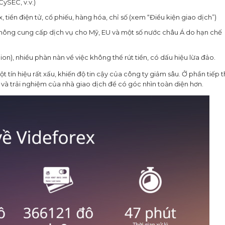
ySEC, v.v.)
tiền điện tử, cổ phiếu, hàng hóa, chỉ số (xem “Điều kiện giao dịch”)
 không cung cấp dịch vụ cho Mỹ, EU và một số nước châu Á do hạn chế
on), nhiều phàn nàn về việc không thể rút tiền, có dấu hiệu lừa đảo.
t tín hiệu rất xấu, khiến độ tin cậy của công ty giảm sâu. Ở phần tiếp 
 và trải nghiệm của nhà giao dịch để có góc nhìn toàn diện hơn.