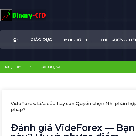
+
GIÁO DỤC
MÔI GIỚI
THỊ TRƯỜNG TIỀ
Trang chính
tin tức trang web
VideForex: Lừa đảo hay sàn Quyền chọn Nhị phân hợ
pháp?
Đánh giá VideForex — Bạn 