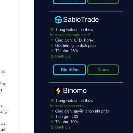
SabioTrade
Trang web chính thức -
https://sabiotrade.com/
Giao dịch: CFD, Forex
Gửi tiền: giao dịch prop
Tài sản: 250+
Đánh giá
Địa điểm
Demo
 ký
đăng
Binomo
ng
Trang web chính thức -
rò
https://binomo.com/
ử lý
Giao dịch: quyền chọn nhị phân
Tiền gửi: 10$
a
Tài sản: 100+
loại
Đánh giá
quá