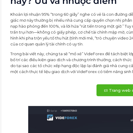
này? Ưu và nhược điểm
Khoản lợi nhuận 95% “trong 60 giây” nghe có vẻ là con đường dễ 
giấc mơ này thường bị nhiều nhà cung cấp quyền chọn nhị phân t
nạp hào phóng đến 100%, và lời hứa “rút tiền trong một giờ.” Tu
trần trụi hơn—không có giấy phép, cơ chế tài chính mập mờ, cùng
hình khi pha trộn yếu tố thu hút (tính mới mẻ, “trò chuyện video 24
của cơ quan quản lý tài chính có uy tín.
Trong bài viết này, chúng ta sẽ “mổ xẻ” VideForex để tách biệt lớ
bố trí các điều kiện giao dịch và chương trình thưởng, cách thức 
do tại sao các tổ chức xếp hạng độc lập lại đánh giá nhà cung c
một cách thực tế liệu giao dịch với VideForex có tiềm năng sinh l
Trang web c