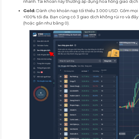
nhanh. Tài khoản này thường áp dụng hoa hồng giao dịch
Gold:
Dành cho khoản nạp tối thiểu 3.000 USD. Gồm mọi qu
+100% tối đa. Bạn cũng có 3 giao dịch không rủi ro và đầy
(hoặc gần như bằng 0).