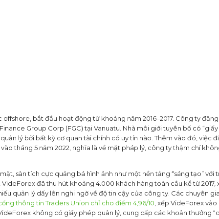
c offshore, bắt đầu hoạt động từ khoảng năm 2016–2017. Công ty đăng
 Finance Group Corp (FGC) tại Vanuatu. Nhà môi giới tuyên bố có “giấy
ản lý bởi bất kỳ cơ quan tài chính có uy tín nào. Thêm vào đó, việc 
vào tháng 5 năm 2022, nghĩa là về mặt pháp lý, công ty thậm chí khô
t mặt, sàn tích cực quảng bá hình ảnh như một nền tảng “sáng tạo” với t
ộ, VideForex đã thu hút khoảng 4.000 khách hàng toàn cầu kể từ 2017, x
iếu quản lý dấy lên nghi ngờ về độ tin cậy của công ty. Các chuyên gi
cổng thông tin Traders Union chỉ cho điểm 4,96/10
, xếp VideForex vào 
VideForex không có giấy phép quản lý, cung cấp các khoản thưởng “