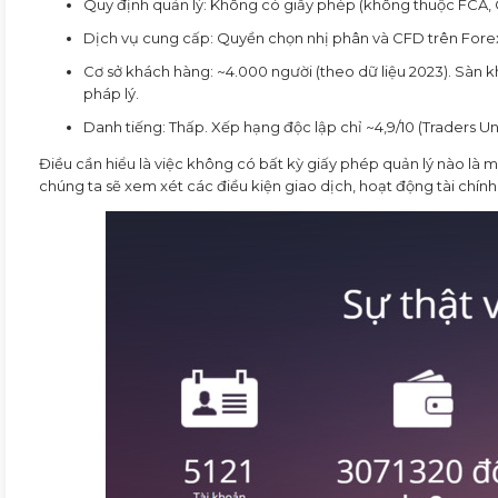
Quy định quản lý: Không có giấy phép (không thuộc FCA, C
Dịch vụ cung cấp: Quyền chọn nhị phân và CFD trên Forex, 
Cơ sở khách hàng: ~4.000 người (theo dữ liệu 2023). Sàn
pháp lý.
Danh tiếng: Thấp. Xếp hạng độc lập chỉ ~4,9/10 (Traders Uni
Điều cần hiểu là việc không có bất kỳ giấy phép quản lý nào là mộ
chúng ta sẽ xem xét các điều kiện giao dịch, hoạt động tài chính