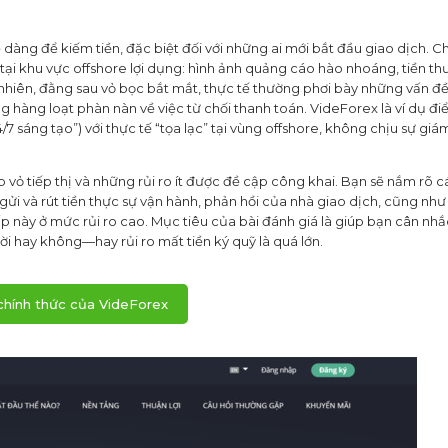
dàng để kiếm tiền, đặc biệt đối với những ai mới bắt đầu giao dịch. C
ại khu vực offshore lợi dụng: hình ảnh quảng cáo hào nhoáng, tiền t
y nhiên, đằng sau vỏ bọc bắt mắt, thực tế thường phơi bày những vấn đ
 hàng loạt phàn nàn về việc từ chối thanh toán. VideForex là ví dụ đi
/7 sáng tạo”) với thực tế “tọa lạc” tại vùng offshore, không chịu sự giá
p vỏ tiếp thị và những rủi ro ít được đề cập công khai. Bạn sẽ nắm rõ 
gửi và rút tiền thực sự vận hành, phản hồi của nhà giao dịch, cũng như 
ấp này ở mức rủi ro cao. Mục tiêu của bài đánh giá là giúp bạn cân nhắ
ời hay không—hay rủi ro mất tiền ký quỹ là quá lớn.
hính thức của VideForex