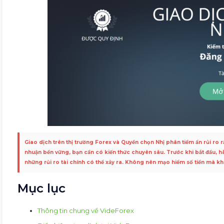
Giao dịch trên thị trường Forex và Quyền chọn Nhị phân tiềm ẩn rủi ro 
nhuận bền vững, bạn cần có kiến thức chuyên sâu. Trước khi bắt đầu, 
những rủi ro tài chính có thể xảy ra. Không nên mạo hiểm số tiền mà k
Mục lục
Thông tin chung về VideForex