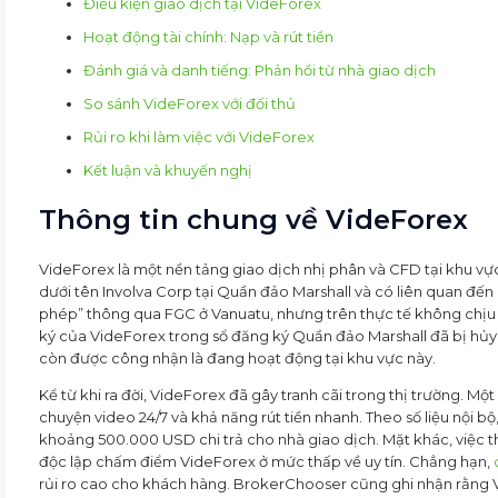
Điều kiện giao dịch tại VideForex
Hoạt động tài chính: Nạp và rút tiền
Đánh giá và danh tiếng: Phản hồi từ nhà giao dịch
So sánh VideForex với đối thủ
Rủi ro khi làm việc với VideForex
Kết luận và khuyến nghị
Thông tin chung về VideForex
VideForex là một nền tảng giao dịch nhị phân và CFD tại khu vự
dưới tên Involva Corp tại Quần đảo Marshall và có liên quan đến
phép” thông qua FGC ở Vanuatu, nhưng trên thực tế không chịu qu
ký của VideForex trong sổ đăng ký Quần đảo Marshall đã bị hủy 
còn được công nhận là đang hoạt động tại khu vực này.
Kể từ khi ra đời, VideForex đã gây tranh cãi trong thị trường. Mộ
chuyện video 24/7 và khả năng rút tiền nhanh. Theo số liệu nội b
khoảng 500.000 USD chi trả cho nhà giao dịch. Mặt khác, việc th
độc lập chấm điểm VideForex ở mức thấp về uy tín. Chẳng hạn,
rủi ro cao cho khách hàng. BrokerChooser cũng ghi nhận rằng 