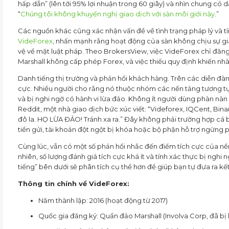
hấp dẫn” (lên tới 95% lợi nhuận trong 60 giây) và nhìn chung có 
“
Chúng tôi không khuyến nghị giao dịch với sàn môi giới này
.”
Các nguồn khác cũng xác nhận vấn đề về tình trạng pháp lý và tí
VideForex
, nhấn mạnh rằng hoạt động của sàn không chịu sự g
vệ về mặt luật pháp. Theo BrokersView, việc VideForex chỉ đăn
Marshall không cấp phép Forex, và việc thiếu quy định khiến nhà 
Danh tiếng thị trường và phản hồi khách hàng. Trên các diễn 
cực. Nhiều người cho rằng nó thuộc nhóm các nền tảng tương t
và bị nghi ngờ có hành vi lừa đảo. Không ít người dùng phàn nàn v
Reddit, một nhà giao dịch bức xúc viết: “Videforex, IQCent, Bi
đô la. HỌ LỪA ĐẢO! Tránh xa ra.” Đây không phải trường hợp cá b
tiền gửi, tài khoản đột ngột bị khóa hoặc bộ phận hỗ trợ ngừng p
Cùng lúc, vẫn có một số phản hồi nhắc đến điểm tích cực của nền
nhiên, số lượng đánh giá tích cực khá ít và tính xác thực bị nghi
tiếng” bên dưới sẽ phân tích cụ thể hơn để giúp bạn tự đưa ra kế
Thông tin chính về VideForex:
Năm thành lập: 2016 (hoạt động từ 2017)
Quốc gia đăng ký: Quần đảo Marshall (Involva Corp, đã bị 