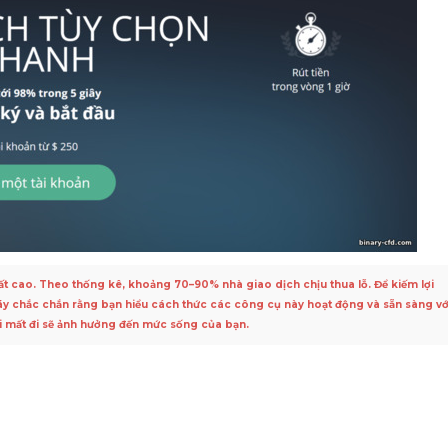
rất cao. Theo thống kê, khoảng 70–90% nhà giao dịch chịu thua lỗ. Để kiếm lợi
hãy chắc chắn rằng bạn hiểu cách thức các công cụ này hoạt động và sẵn sàng vớ
hi mất đi sẽ ảnh hưởng đến mức sống của bạn.