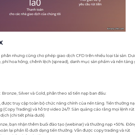
x
phân nhưng cũng cho phép giao dịch CFD trên nhiều loại tài sản. Dư
nạp, phí hoa hồng, chênh lệch (spread), danh mục sản phẩm và nền tảng
 Bronze, Silver và Gold, phân theo số tiền nạp ban đầu:
n, được truy cập toàn bộ chức năng chính của nền tảng. Tiền thưởng n
 (Copy Trading) và hỗ trợ video 24/7. Sàn quảng cáo rằng mọi lệnh rút 
ịch (chi tiết phía dưới).
onze, bạn nhận thêm buổi đào tạo (webinar) và thưởng nạp +50%. Đồn
 hoàn lại phần lỗ dưới dạng tiền thưởng. Vẫn được copy trading và rút