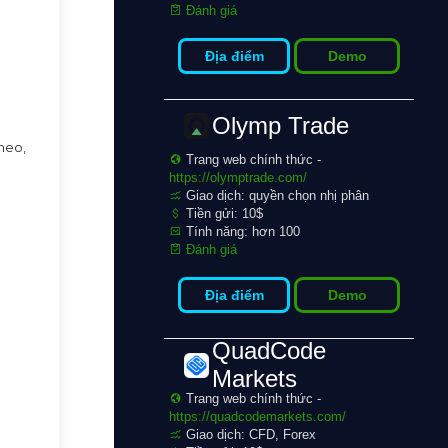
Đánh giá
Địa điểm
Demo
Olymp Trade
theo,
Trang web chính thức -
https://olymptrade.com/
Giao dịch: quyền chọn nhị phân
Tiền gửi: 10$
Tính năng: hơn 100
Đánh giá
Địa điểm
Demo
QuadCode
Markets
Trang web chính thức -
https://quadcodemarkets.com/
Giao dịch: CFD, Forex