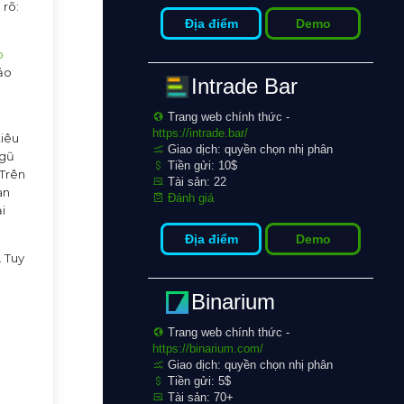
 rõ:
Địa điểm
Demo
o
ảo
Intrade Bar
Trang web chính thức -
https://intrade.bar/
tiêu
Giao dịch: quyền chọn nhị phân
ngũ
Tiền gửi: 10$
 Trên
Tài sản: 22
àn
Đánh giá
i
Địa điểm
Demo
. Tuy
Binarium
Trang web chính thức -
https://binarium.com/
Giao dịch: quyền chọn nhị phân
Tiền gửi: 5$
Tài sản: 70+