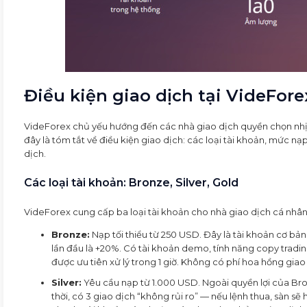
Điều kiện giao dịch tại VideFore
VideForex chủ yếu hướng đến các nhà giao dịch quyền chọn nhị 
đây là tóm tắt về điều kiện giao dịch: các loại tài khoản, mức 
dịch.
Các loại tài khoản: Bronze, Silver, Gold
VideForex cung cấp ba loại tài khoản cho nhà giao dịch cá nhân:
Bronze:
Nạp tối thiểu từ 250 USD. Đây là tài khoản cơ bả
lần đầu là +20%. Có tài khoản demo, tính năng copy trading
được ưu tiên xử lý trong 1 giờ. Không có phí hoa hồng giao d
Silver:
Yêu cầu nạp từ 1.000 USD. Ngoài quyền lợi của Br
thời, có 3 giao dịch “không rủi ro” — nếu lệnh thua, sàn sẽ