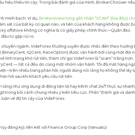
dấu hiệu thiếu tin cậy. Trong bài đánh giá của mình, BrokerChooser nêu
nh minh bạch. Ví dụ,
BrokersView từng gắn nhãn “SCAM” (lừa đảo) ch
iám sát của bất kỳ cơ quan nào, và tiền của khách hàng không được b
g ký offshore không có nghĩa là có giấy phép chính thức—Quần đảo
đầu tư gặp rủi ro.
đàn chuyên ngành, VideForex thường xuyên được nhắc đến theo hướng 
ự (BinaryCent, IQCent, RaceOption) được vận hành bởi cùng một đội 
ề tình trạng khó rút tiền, thậm chí gọi VideForex là “scam” trắng trợn.
naryCent — tất cả đều do cùng một nhóm vận hành. Tôi đã mất hàng ng
iệt—trên nhiều trang phản hồi, người dùng nói rằng họ không thể lấy lạ
hản hồi sau khi khách yêu cầu rút tiền.
 tảng như ứng dụng di động tiện lợi hay kênh chat 24/7 thực sự nhanh
 ngờ trong bối cảnh chung nhiều ý kiến tiêu cực. Phần “Đánh giá và danh
t luận về độ tin cậy của VideForex.
hủy đăng ký); liên kết với Finance Group Corp (Vanuatu)