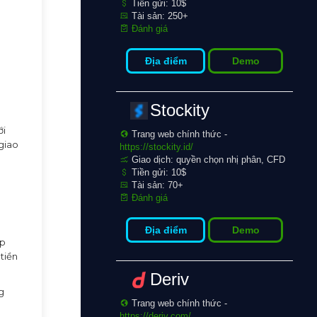
Tiền gửi: 10$
Tài sản: 250+
Đánh giá
Địa điểm
Demo
Stockity
ới
Trang web chính thức -
 giao
https://stockity.id/
Giao dịch: quyền chọn nhị phân, CFD
Tiền gửi: 10$
Tài sản: 70+
Đánh giá
Địa điểm
Demo
ạp
tiền
Deriv
g
Trang web chính thức -
https://deriv.com/