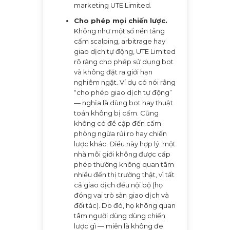
marketing UTE Limited.
Cho phép mọi chiến lược.
Không như một số nền tảng
cấm scalping, arbitrage hay
giao dịch tự động, UTE Limited
rõ ràng cho phép sử dụng bot
và không đặt ra giới hạn
nghiêm ngặt. Ví dụ có nói rằng
“cho phép giao dịch tự động”
— nghĩa là dùng bot hay thuật
toán không bị cấm. Cũng
không có đề cập đến cấm
phòng ngừa rủi ro hay chiến
lược khác. Điều này hợp lý: một
nhà môi giới không được cấp
phép thường không quan tâm
nhiều đến thị trường thật, vì tất
cả giao dịch đều nội bộ (họ
đóng vai trò sàn giao dịch và
đối tác). Do đó, họ không quan
tâm người dùng dùng chiến
lược gì — miễn là không đe