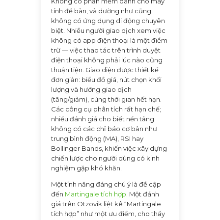
Không có phần mềm dành cho máy
tính để bàn, và dường như cũng
không có ứng dụng di động chuyên
biệt. Nhiều người giao dịch xem việc
không có app điện thoại là một điểm
trừ — việc thao tác trên trình duyệt
điện thoại không phải lúc nào cũng
thuận tiện. Giao diện được thiết kế
đơn giản: biểu đồ giá, nút chọn khối
lượng và hướng giao dịch
(tăng/giảm), cùng thời gian hết hạn.
Các công cụ phân tích rất hạn chế;
nhiều đánh giá cho biết nền tảng
không có các chỉ báo cơ bản như
trung bình động (MA), RSI hay
Bollinger Bands, khiến việc xây dựng
chiến lược cho người dùng có kinh
nghiệm gặp khó khăn.
Một tính năng đáng chú ý là đề cập
đến
Martingale tích hợp
. Một đánh
giá trên Otzovik liệt kê “Martingale
tích hợp” như một ưu điểm, cho thấy