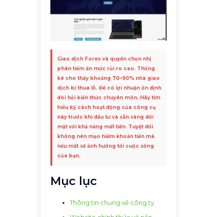
Giao dịch Forex và quyền chọn nhị
phân tiềm ẩn mức rủi ro cao. Thống
kê cho thấy khoảng 70–90% nhà giao
dịch bị thua lỗ. Để có lợi nhuận ổn định
đòi hỏi kiến thức chuyên môn. Hãy tìm
hiểu kỹ cách hoạt động của công cụ
này trước khi đầu tư và sẵn sàng đối
mặt với khả năng mất tiền. Tuyệt đối
không nên mạo hiểm khoản tiền mà
nếu mất sẽ ảnh hưởng tới cuộc sống
của bạn.
Mục lục
Thông tin chung về công ty