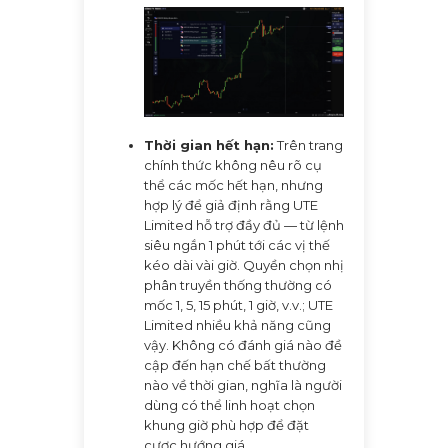
Thời gian hết hạn:
Trên trang
chính thức không nêu rõ cụ
thể các mốc hết hạn, nhưng
hợp lý để giả định rằng UTE
Limited hỗ trợ đầy đủ — từ lệnh
siêu ngắn 1 phút tới các vị thế
kéo dài vài giờ. Quyền chọn nhị
phân truyền thống thường có
mốc 1, 5, 15 phút, 1 giờ, v.v.; UTE
Limited nhiều khả năng cũng
vậy. Không có đánh giá nào đề
cập đến hạn chế bất thường
nào về thời gian, nghĩa là người
dùng có thể linh hoạt chọn
khung giờ phù hợp để đặt
cược hướng giá.