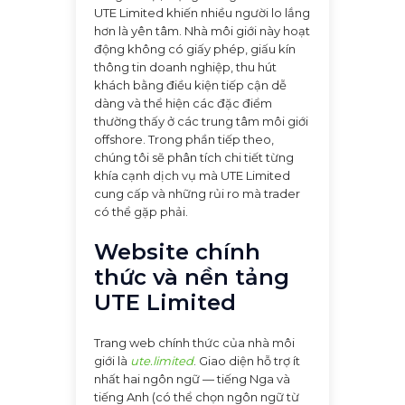
UTE Limited khiến nhiều người lo lắng
hơn là yên tâm. Nhà môi giới này hoạt
động không có giấy phép, giấu kín
thông tin doanh nghiệp, thu hút
khách bằng điều kiện tiếp cận dễ
dàng và thể hiện các đặc điểm
thường thấy ở các trung tâm môi giới
offshore. Trong phần tiếp theo,
chúng tôi sẽ phân tích chi tiết từng
khía cạnh dịch vụ mà UTE Limited
cung cấp và những rủi ro mà trader
có thể gặp phải.
Website chính
thức và nền tảng
UTE Limited
Trang web chính thức của nhà môi
giới là
ute.limited
. Giao diện hỗ trợ ít
nhất hai ngôn ngữ — tiếng Nga và
tiếng Anh (có thể chọn ngôn ngữ từ