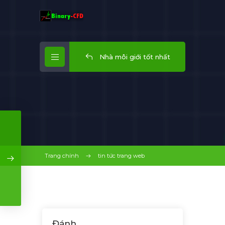
Nhà môi giới tốt nhất
Trang chính
tin tức trang web
Đánh