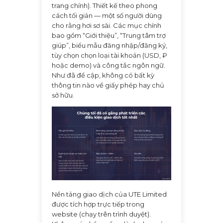
trang chính). Thiết kế theo phong
cách tối giản — một số người dùng
cho rằng hơi sơ sài. Các mục chính
bao gồm “Giới thiệu”, “Trung tâm trợ
giúp”, biểu mẫu đăng nhập/đăng ký,
tùy chọn chọn loại tài khoản (USD, ₽
hoặc demo) và công tắc ngôn ngữ.
Như đã đề cập, không có bất kỳ
thông tin nào về giấy phép hay chủ
sở hữu.
Nền tảng giao dịch của UTE Limited
được tích hợp trực tiếp trong
website (chạy trên trình duyệt).