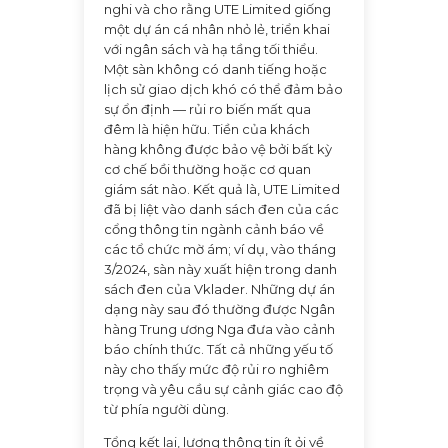
nghi và cho rằng UTE Limited giống
một dự án cá nhân nhỏ lẻ, triển khai
với ngân sách và hạ tầng tối thiểu.
Một sàn không có danh tiếng hoặc
lịch sử giao dịch khó có thể đảm bảo
sự ổn định — rủi ro biến mất qua
đêm là hiện hữu. Tiền của khách
hàng không được bảo vệ bởi bất kỳ
cơ chế bồi thường hoặc cơ quan
giám sát nào. Kết quả là, UTE Limited
đã bị liệt vào danh sách đen của các
cổng thông tin ngành cảnh báo về
các tổ chức mờ ám; ví dụ, vào tháng
3/2024, sàn này xuất hiện trong danh
sách đen của Vklader. Những dự án
dạng này sau đó thường được Ngân
hàng Trung ương Nga đưa vào cảnh
báo chính thức. Tất cả những yếu tố
này cho thấy mức độ rủi ro nghiêm
trọng và yêu cầu sự cảnh giác cao độ
từ phía người dùng.
Tổng kết lại, lượng thông tin ít ỏi về