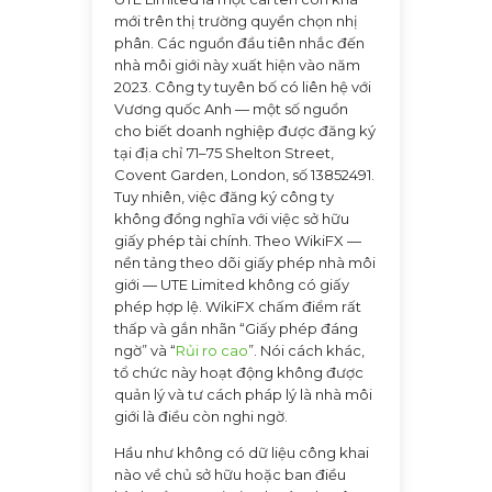
mới trên thị trường quyền chọn nhị
phân. Các nguồn đầu tiên nhắc đến
nhà môi giới này xuất hiện vào năm
2023. Công ty tuyên bố có liên hệ với
Vương quốc Anh — một số nguồn
cho biết doanh nghiệp được đăng ký
tại địa chỉ 71–75 Shelton Street,
Covent Garden, London, số 13852491.
Tuy nhiên, việc đăng ký công ty
không đồng nghĩa với việc sở hữu
giấy phép tài chính. Theo WikiFX —
nền tảng theo dõi giấy phép nhà môi
giới — UTE Limited không có giấy
phép hợp lệ. WikiFX chấm điểm rất
thấp và gắn nhãn “Giấy phép đáng
ngờ” và “
Rủi ro cao
”. Nói cách khác,
tổ chức này hoạt động không được
quản lý và tư cách pháp lý là nhà môi
giới là điều còn nghi ngờ.
Hầu như không có dữ liệu công khai
nào về chủ sở hữu hoặc ban điều