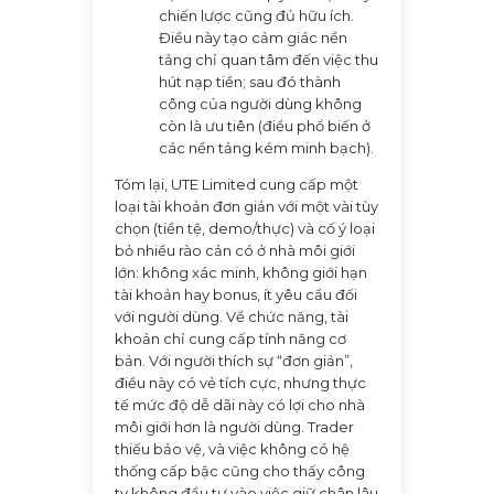
chiến lược cũng đủ hữu ích.
Điều này tạo cảm giác nền
tảng chỉ quan tâm đến việc thu
hút nạp tiền; sau đó thành
công của người dùng không
còn là ưu tiên (điều phổ biến ở
các nền tảng kém minh bạch).
Tóm lại, UTE Limited cung cấp một
loại tài khoản đơn giản với một vài tùy
chọn (tiền tệ, demo/thực) và cố ý loại
bỏ nhiều rào cản có ở nhà môi giới
lớn: không xác minh, không giới hạn
tài khoản hay bonus, ít yêu cầu đối
với người dùng. Về chức năng, tài
khoản chỉ cung cấp tính năng cơ
bản. Với người thích sự “đơn giản”,
điều này có vẻ tích cực, nhưng thực
tế mức độ dễ dãi này có lợi cho nhà
môi giới hơn là người dùng. Trader
thiếu bảo vệ, và việc không có hệ
thống cấp bậc cũng cho thấy công
ty không đầu tư vào việc giữ chân lâu