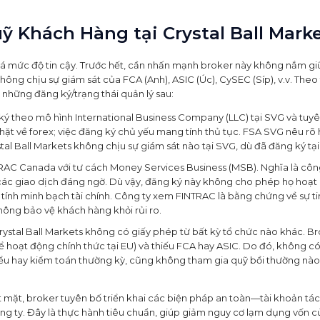
ỹ Khách Hàng tại Crystal Ball Mark
giá mức độ tin cậy. Trước hết, cần nhấn mạnh broker này không nắm gi
hông chịu sự giám sát của FCA (Anh), ASIC (Úc), CySEC (Síp), v.v. Theo 
ó những đăng ký/trạng thái quản lý sau:
ký theo mô hình International Business Company (LLC) tại SVG và tuy
chặt về forex; việc đăng ký chủ yếu mang tính thủ tục. FSA SVG nêu rõ
al Ball Markets không chịu sự giám sát nào tại SVG, dù đã đăng ký tại
TRAC Canada với tư cách Money Services Business (MSB). Nghĩa là côn
ác giao dịch đáng ngờ. Dù vậy, đăng ký này không cho phép họ hoạt
tính minh bạch tài chính. Công ty xem FINTRAC là bằng chứng về sự ti
hông bảo vệ khách hàng khỏi rủi ro.
 Crystal Ball Markets không có giấy phép từ bất kỳ tổ chức nào khác. B
hoạt động chính thức tại EU) và thiếu FCA hay ASIC. Do đó, không c
hiểu hay kiểm toán thường kỳ, cũng không tham gia quỹ bồi thường nà
 mặt, broker tuyên bố triển khai các biện pháp an toàn—tài khoản tá
ông ty. Đây là thực hành tiêu chuẩn, giúp giảm nguy cơ lạm dụng vốn c