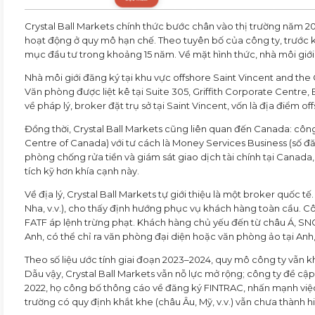
Crystal Ball Markets chính thức bước chân vào thị trường năm 2
hoạt động ở quy mô hạn chế. Theo tuyên bố của công ty, trước kh
mục đầu tư trong khoảng 15 năm. Về mặt hình thức, nhà môi giới
Nhà môi giới đăng ký tại khu vực offshore Saint Vincent and th
Văn phòng được liệt kê tại Suite 305, Griffith Corporate Centre
về pháp lý, broker đặt trụ sở tại Saint Vincent, vốn là địa điểm of
Đồng thời, Crystal Ball Markets cũng liên quan đến Canada: công
Centre of Canada) với tư cách là Money Services Business (số đă
phòng chống rửa tiền và giám sát giao dịch tài chính tại Canada
tích kỹ hơn khía cạnh này.
Về địa lý, Crystal Ball Markets tự giới thiệu là một broker quốc 
Nha, v.v.), cho thấy định hướng phục vụ khách hàng toàn cầu. Cô
FATF áp lệnh trừng phạt. Khách hàng chủ yếu đến từ châu Á, SNG
Anh, có thể chỉ ra văn phòng đại diện hoặc văn phòng ảo tại Anh,
Theo số liệu ước tính giai đoạn 2023–2024, quy mô công ty vẫn k
Dẫu vậy, Crystal Ball Markets vẫn nỗ lực mở rộng; công ty đề c
2022, họ công bố thông cáo về đăng ký FINTRAC, nhấn mạnh việc h
trường có quy định khắt khe (châu Âu, Mỹ, v.v.) vẫn chưa thành h