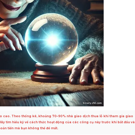
i ro cao. Theo thống kê, khoảng 70–90% nhà giao dịch thua lỗ khi tham gia giao
Hãy tìm hiểu kỹ về cách thức hoạt động của các công cụ này trước khi bắt đầu và
hoản tiền mà bạn không thể để mất.