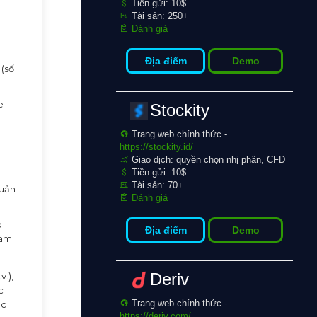
Tiền gửi: 10$
Tài sản: 250+
Đánh giá
Địa điểm
Demo
 (số
e
Stockity
Trang web chính thức -
https://stockity.id/
Giao dịch: quyền chọn nhị phân, CFD
Tiền gửi: 10$
Tài sản: 70+
quản
Đánh giá
p
Địa điểm
Demo
làm
Deriv
.),
c
Trang web chính thức -
ặc
https://deriv.com/