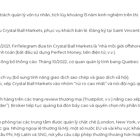
trách quản lý vốn tư nhân, tích lũy khoảng 15 năm kinh nghiệm trên thị
u Crystal Ball Markets, phục vụ khách bán lẻ. Đăng ký tại Saint Vincent
/2021, FinTelegram đưa tin Crystal Ball Markets là “nhà môi giới offshor
toán (bắt đầu sử dụng Perfect Money, tiền điện tử, v.v.).
 công bố thông cáo. Tháng 10/2022, cơ quan quản lý tỉnh bang Quebec
ịch vụ (bổ sung tính năng giao dịch sao chép và giao dịch xã hội).
 xếp Crystal Ball Markets vào nhóm “rủi ro cao nhất” và nói đội ngũ 
h hàng trên các trang review thương mại (Trustpilot, v.v.) nâng cao xế
ader”). Broker tiếp tục quảng bá đòn bẩy cao và quyền chọn nhị phân 
 phòng tại các trung tâm được quản lý chặt chẽ (London, New York, v.v
 gia. Những ngoại lệ thường là Mỹ, một số nước EU và vài khu vực khá
châu Phi, Mỹ Latin và SNG, nơi yêu cầu cấp phép thường thoáng hơn ho