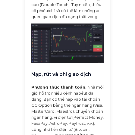
cao (Double Touch). Tuy nhiên, thiếu
cổ phiếu/chỉ số có thể làm những ai
quen giao dịch đa dạng thất vọng.
Nạp, rút và phí giao dịch
Phương thức thanh toán.
Nhà môi
giới hỗ trợ nhiều kênh nạp/rút đa
dạng. Bạn có thể nạp vào tài khoản
GC Option bằng thẻ ngân hàng (Visa,
MasterCard, Maestro), chuyển khoản
ngân hàng, ví điện tử (Perfect Money,
FasaPay, AstroPay, PayTrust, v.v.),
cũng như tiền điện tử (Bitcoin,