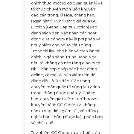
chính thức, một số cơ quan quản lý và
tổ chức chuyên môn luôn khuyến
cáo cẩn trọng. Ở Nga, chẳng hạn,
Ngân hàng Trung ương đã đưa GC
Option (Grand Capital Option) vào
danh sách đen, xác nhận các hoạt
động của công ty này là phi pháp và
nguy hiểm cho người tiêu dùng.
Trong tài liệu phổ biến về gian lận tài
chính, Ngân hàng Trung ương Nga
nêu rõ không có nền tảng giao dịch
Nhị Phân hợp pháp nào hoạt động
online, và mọi lời hứa kiếm tiền dễ
dàng đều là lừa đảo. Các trang
chuyên môn quốc tế cũng lưu ý tình
trạng không được quản lý. Chẳng
hạn, chuyên gia từ BrokerChooser
khuyên tránh GC Option vì không
nằm trong diện giám sát, vốn đồng
nghĩa bạn không được luật pháp bảo
vệ chặt chẽ.
Tuy nhiên, GC Option trực thuộc tập