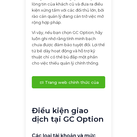
lòng tin của khách cũ và đưa ra điều
kiện xứng tầm với các đối thủ lớn, bởi
rào cản quản lý đang cản trở việc mở
rộng hợp pháp.
Vì vậy, nếu bạn chọn GC Option, hãy
luôn ghi nhớ rằng tính minh bạch
chưa được đảm bảo tuyệt đối. Lợi thế
từ bề dày hoạt động và hỗ trợ kỹ
thuật chỉ có thể bù đắp một phần
cho việc thiếu quản lý chính thống.
Trang web chính thức của
GC Option
Điều kiện giao
dịch tại GC Option
Các loại tài khoản và mức