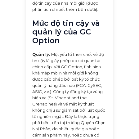
độ tin cậy của nhà môi giới (được
phân tích chi tiết thêm bên dưới).
Mức độ tin cậy và
quản lý của GC
Option
Quản lý.
Một yếu tố then chốt về độ
tin cậy là giấy phép do cơ quan tài
chính cấp. Với GC Option, tình hình
khá mập mờ. Nhà môi giới không
được cấp phép bởi bất kỳ tổ chức
quản lý hàng đầu nào (FCA, CySEC,
ASIC, v.v.). Công ty đăng ký tại vùng
biển xa (St. Vincent and the
Grenadines) và về mặt kỹ thuật
không chịu sự giám sát bởi luật quốc
tế nghiêm ngặt. Đây là thực trạng
phổ biến trên thị trường Quyền Chọn
Nhị Phân, do nhiều quốc gia hoặc
cấm sản phẩm này, hoặc chưa có