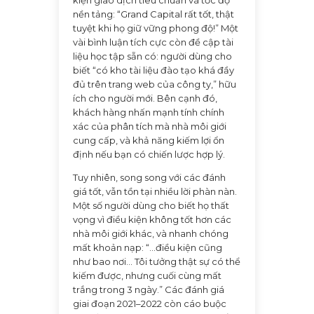
nền tảng: “Grand Capital rất tốt, thật
tuyệt khi họ giữ vững phong độ!” Một
vài bình luận tích cực còn đề cập tài
liệu học tập sẵn có: người dùng cho
biết “có kho tài liệu đào tạo khá đầy
đủ trên trang web của công ty,” hữu
ích cho người mới. Bên cạnh đó,
khách hàng nhấn mạnh tính chính
xác của phân tích mà nhà môi giới
cung cấp, và khả năng kiếm lợi ổn
định nếu bạn có chiến lược hợp lý.
Tuy nhiên, song song với các đánh
giá tốt, vẫn tồn tại nhiều lời phàn nàn.
Một số người dùng cho biết họ thất
vọng vì điều kiện không tốt hơn các
nhà môi giới khác, và nhanh chóng
mất khoản nạp: “...điều kiện cũng
như bao nơi... Tôi tưởng thật sự có thể
kiếm được, nhưng cuối cùng mất
trắng trong 3 ngày.” Các đánh giá
giai đoạn 2021–2022 còn cáo buộc