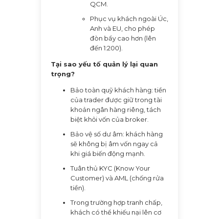
QCM.
Phục vụ khách ngoài Úc,
Anh và EU, cho phép
đòn bẩy cao hơn (lên
đến 1:200).
Tại sao yếu tố quản lý lại quan
trọng?
Bảo toàn quỹ khách hàng: tiền
của trader được giữ trong tài
khoản ngân hàng riêng, tách
biệt khỏi vốn của broker.
Bảo vệ số dư âm: khách hàng
sẽ không bị âm vốn ngay cả
khi giá biến động mạnh.
Tuân thủ KYC (Know Your
Customer) và AML (chống rửa
tiền).
Trong trường hợp tranh chấp,
khách có thể khiếu nại lên cơ