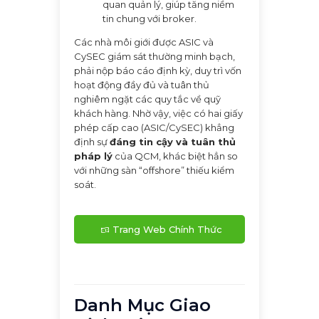
quan quản lý, giúp tăng niềm
tin chung với broker.
Các nhà môi giới được ASIC và
CySEC giám sát thường minh bạch,
phải nộp báo cáo định kỳ, duy trì vốn
hoạt động đầy đủ và tuân thủ
nghiêm ngặt các quy tắc về quỹ
khách hàng. Nhờ vậy, việc có hai giấy
phép cấp cao (ASIC/CySEC) khẳng
định sự
đáng tin cậy và tuân thủ
pháp lý
của QCM, khác biệt hẳn so
với những sàn “offshore” thiếu kiểm
soát.
Trang Web Chính Thức
của QuadCode Markets
Danh Mục Giao