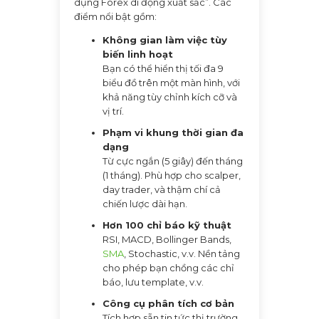
dụng Forex di động xuất sắc”. Các
điểm nổi bật gồm:
Không gian làm việc tùy
biến linh hoạt
Bạn có thể hiển thị tối đa 9
biểu đồ trên một màn hình, với
khả năng tùy chỉnh kích cỡ và
vị trí.
Phạm vi khung thời gian đa
dạng
Từ cực ngắn (5 giây) đến tháng
(1 tháng). Phù hợp cho scalper,
day trader, và thậm chí cả
chiến lược dài hạn.
Hơn 100 chỉ báo kỹ thuật
RSI, MACD, Bollinger Bands,
SMA
, Stochastic, v.v. Nền tảng
cho phép bạn chồng các chỉ
báo, lưu template, v.v.
Công cụ phân tích cơ bản
Tích hợp sẵn tin tức thị trường,