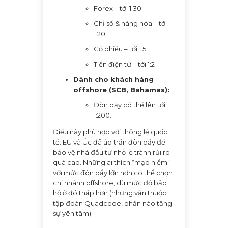
Forex – tới 1:30
Chỉ số & hàng hóa – tới
1:20
Cổ phiếu – tới 1:5
Tiền điện tử – tới 1:2
Dành cho khách hàng
offshore (SCB, Bahamas):
Đòn bẩy có thể lên tới
1:200.
Điều này phù hợp với thông lệ quốc
tế: EU và Úc đã áp trần đòn bẩy để
bảo vệ nhà đầu tư nhỏ lẻ tránh rủi ro
quá cao. Những ai thích “mạo hiểm”
với mức đòn bẩy lớn hơn có thể chọn
chi nhánh offshore, dù mức độ bảo
hộ ở đó thấp hơn (nhưng vẫn thuộc
tập đoàn Quadcode, phần nào tăng
sự yên tâm).