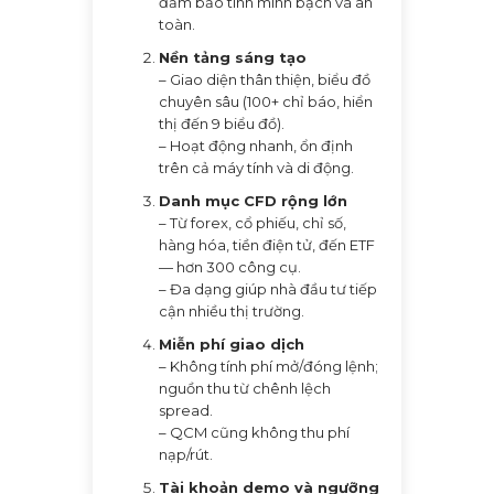
đảm bảo tính minh bạch và an
toàn.
Nền tảng sáng tạo
– Giao diện thân thiện, biểu đồ
chuyên sâu (100+ chỉ báo, hiển
thị đến 9 biểu đồ).
– Hoạt động nhanh, ổn định
trên cả máy tính và di động.
Danh mục CFD rộng lớn
– Từ forex, cổ phiếu, chỉ số,
hàng hóa, tiền điện tử, đến ETF
— hơn 300 công cụ.
– Đa dạng giúp nhà đầu tư tiếp
cận nhiều thị trường.
Miễn phí giao dịch
– Không tính phí mở/đóng lệnh;
nguồn thu từ chênh lệch
spread.
– QCM cũng không thu phí
nạp/rút.
Tài khoản demo và ngưỡng