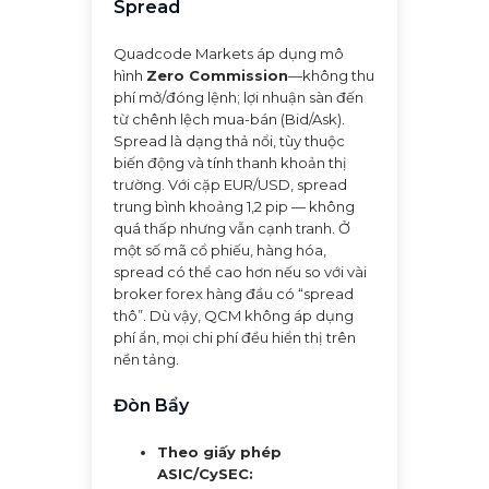
Spread
Quadcode Markets áp dụng mô
hình
Zero Commission
—không thu
phí mở/đóng lệnh; lợi nhuận sàn đến
từ chênh lệch mua-bán (Bid/Ask).
Spread là dạng thả nổi, tùy thuộc
biến động và tính thanh khoản thị
trường. Với cặp EUR/USD, spread
trung bình khoảng 1,2 pip — không
quá thấp nhưng vẫn cạnh tranh. Ở
một số mã cổ phiếu, hàng hóa,
spread có thể cao hơn nếu so với vài
broker forex hàng đầu có “spread
thô”. Dù vậy, QCM không áp dụng
phí ẩn, mọi chi phí đều hiển thị trên
nền tảng.
Đòn Bẩy
Theo giấy phép
ASIC/CySEC: