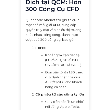
Dịch tại QCM: Hơn
300 Công Cụ CFD
Quadcode Markets tự giới thiệu là
một nhà môi giới
CFD
, cung cấp
quyền truy cập vào nhiều thị trường
khác nhau. Tổng cộng, danh mục
vượt quá 300 công cụ, bao gồm:
Forex
Khoảng 24 cặp tiền tệ
(EUR/USD, GBP/USD,
USD/JPY, AUD/USD, ...).
Đòn bẩy tối đa 1:30 theo
quy định chặt chẽ của
ASIC/CySEC cho khách
hàng cá nhân.
Cổ phiếu từ các công ty lớn
CFD trên các “blue chip”
nổi tiếng: Apple, Tesla,