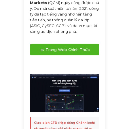
Markets
(QCM) ngày càng được chú
ý. Dù mới xuất hiện từ năm 2021, công
ty đã tạo tiếng vang nhờ nền tảng
tiên tiến, hệ thống quản lý đa lớp
(ASIC, CySEC, SCB), và danh mục tài
sản giao dịch phong phú.
Trang Web Chính Thức
của QuadCode Markets
Giao dịch CFD (Hợp đồng Chênh lệch)
và quyền chọn nhị phân mang rủi ro