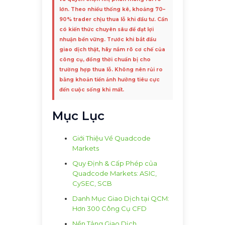
lớn. Theo nhiều thống kê, khoảng 70–
90% trader chịu thua lỗ khi đầu tư. Cần
có kiến thức chuyên sâu để đạt lợi
nhuận bền vững. Trước khi bắt đầu
giao dịch thật, hãy nắm rõ cơ chế của
công cụ, đồng thời chuẩn bị cho
trường hợp thua lỗ. Không nên rủi ro
bằng khoản tiền ảnh hưởng tiêu cực
đến cuộc sống khi mất.
Mục Lục
Giới Thiệu Về Quadcode
Markets
Quy Định & Cấp Phép của
Quadcode Markets: ASIC,
CySEC, SCB
Danh Mục Giao Dịch tại QCM:
Hơn 300 Công Cụ CFD
Nền Tảng Giao Dịch