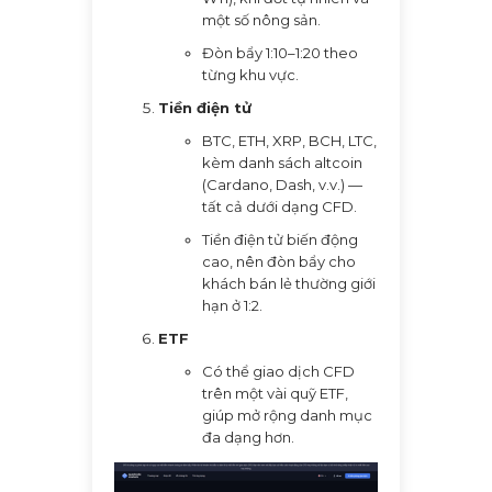
một số nông sản.
Đòn bẩy 1:10–1:20 theo
từng khu vực.
Tiền điện tử
BTC, ETH, XRP, BCH, LTC,
kèm danh sách altcoin
(Cardano, Dash, v.v.) —
tất cả dưới dạng CFD.
Tiền điện tử biến động
cao, nên đòn bẩy cho
khách bán lẻ thường giới
hạn ở 1:2.
ETF
Có thể giao dịch CFD
trên một vài quỹ ETF,
giúp mở rộng danh mục
đa dạng hơn.