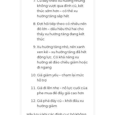
Cú đẩy theo xu hướng nhưng
không vượt qua đỉnh cũ, kết
thúc sớm hơn – có thể xu
hướng tăng sắp hết
Đợt hồi tiếp theo có nhiều nến
đỏ lớn – dấu hiệu thứ hai cho
thấy xu hướng tăng đang kết
thúc
Xu hướng tăng nhỏ, nến xanh
xen kẽ – xu hướng tăng đã hết
động lực. Có khả năng xu
hướng sẽ đảo chiều giảm hoặc
đi ngang
Giá giảm yếu – chạm lại mức
hỗ trợ
Giá đi lên nhẹ – nỗ lực cuối của
phe mua để đẩy giá cao hơn
Giá phá đáy cũ – khởi đầu xu
hướng giảm
Hãy lưu ý khi các đỉnh cục bộ không