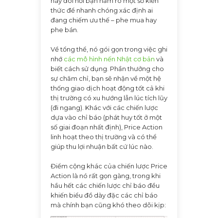
này đòi hỏi bạn nắm rõ một số kiến
thức để nhanh chóng xác định ai
đang chiếm ưu thế – phe mua hay
phe bán.
Về tổng thể, nó gói gọn trong việc ghi
nhớ
các mô hình nến Nhật cơ bản
và
biết cách sử dụng. Phần thưởng cho
sự chăm chỉ, bạn sẽ nhận về một hệ
thống giao dịch hoạt động tốt cả khi
thị trường có xu hướng lẫn lúc tích lũy
(đi ngang). Khác với các chiến lược
dựa vào chỉ báo (phát huy tốt ở một
số giai đoạn nhất định), Price Action
linh hoạt theo thị trường và có thể
giúp thu lợi nhuận bất cứ lúc nào.
Điểm cộng khác của chiến lược Price
Action là nó rất gọn gàng, trong khi
hầu hết các chiến lược chỉ báo đều
khiến biểu đồ dày đặc các chỉ báo
mà chính bạn cũng khó theo dõi kịp: