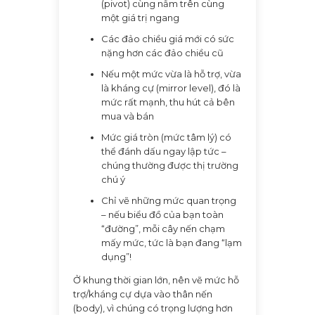
(pivot) cùng nằm trên cùng
một giá trị ngang
Các đảo chiều giá mới có sức
nặng hơn các đảo chiều cũ
Nếu một mức vừa là hỗ trợ, vừa
là kháng cự (mirror level), đó là
mức rất mạnh, thu hút cả bên
mua và bán
Mức giá tròn (mức tâm lý) có
thể đánh dấu ngay lập tức –
chúng thường được thị trường
chú ý
Chỉ vẽ những mức quan trọng
– nếu biểu đồ của bạn toàn
“đường”, mỗi cây nến chạm
mấy mức, tức là bạn đang “lạm
dụng”!
Ở khung thời gian lớn, nên vẽ mức hỗ
trợ/kháng cự dựa vào thân nến
(body), vì chúng có trọng lượng hơn