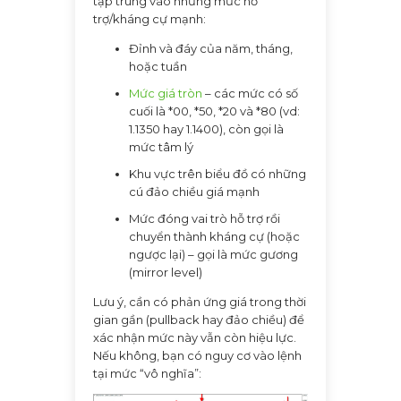
tập trung vào những mức hỗ
trợ/kháng cự mạnh:
Đỉnh và đáy của năm, tháng,
hoặc tuần
Mức giá tròn
– các mức có số
cuối là *00, *50, *20 và *80 (vd:
1.1350 hay 1.1400), còn gọi là
mức tâm lý
Khu vực trên biểu đồ có những
cú đảo chiều giá mạnh
Mức đóng vai trò hỗ trợ rồi
chuyển thành kháng cự (hoặc
ngược lại) – gọi là mức gương
(mirror level)
Lưu ý, cần có phản ứng giá trong thời
gian gần (pullback hay đảo chiều) để
xác nhận mức này vẫn còn hiệu lực.
Nếu không, bạn có nguy cơ vào lệnh
tại mức “vô nghĩa”: