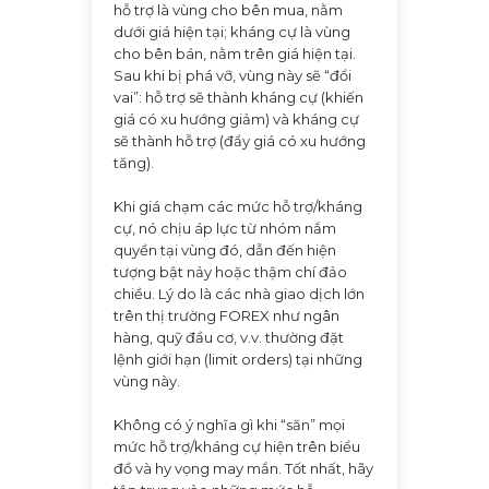
hỗ trợ là vùng cho bên mua, nằm
dưới giá hiện tại; kháng cự là vùng
cho bên bán, nằm trên giá hiện tại.
Sau khi bị phá vỡ, vùng này sẽ “đổi
vai”: hỗ trợ sẽ thành kháng cự (khiến
giá có xu hướng giảm) và kháng cự
sẽ thành hỗ trợ (đẩy giá có xu hướng
tăng).
Khi giá chạm các mức hỗ trợ/kháng
cự, nó chịu áp lực từ nhóm nắm
quyền tại vùng đó, dẫn đến hiện
tượng bật nảy hoặc thậm chí đảo
chiều. Lý do là các nhà giao dịch lớn
trên thị trường FOREX như ngân
hàng, quỹ đầu cơ, v.v. thường đặt
lệnh giới hạn (limit orders) tại những
vùng này.
Không có ý nghĩa gì khi “săn” mọi
mức hỗ trợ/kháng cự hiện trên biểu
đồ và hy vọng may mắn. Tốt nhất, hãy