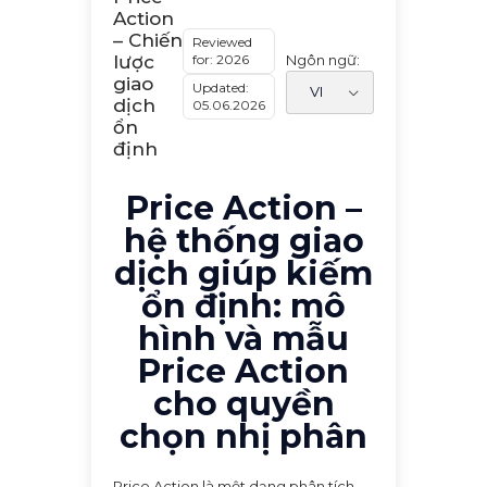
Action
– Chiến
Reviewed
for: 2026
Ngôn ngữ:
lược
giao
Updated:
dịch
05.06.2026
ổn
định
Price Action –
hệ thống giao
dịch giúp kiếm
ổn định: mô
hình và mẫu
Price Action
cho quyền
chọn nhị phân
Price Action là một dạng phân tích