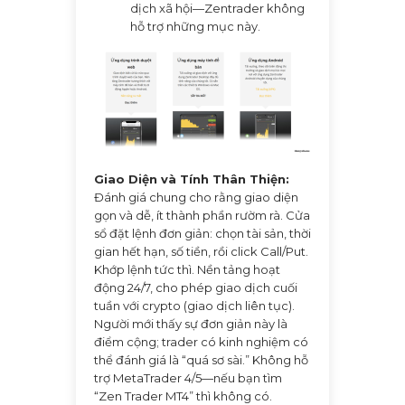
dịch xã hội—Zentrader không
hỗ trợ những mục này.
Giao Diện và Tính Thân Thiện:
Đánh giá chung cho rằng giao diện
gọn và dễ, ít thành phần rườm rà. Cửa
sổ đặt lệnh đơn giản: chọn tài sản, thời
gian hết hạn, số tiền, rồi click Call/Put.
Khớp lệnh tức thì. Nền tảng hoạt
động 24/7, cho phép giao dịch cuối
tuần với crypto (giao dịch liên tục).
Người mới thấy sự đơn giản này là
điểm cộng; trader có kinh nghiệm có
thể đánh giá là “quá sơ sài.” Không hỗ
trợ MetaTrader 4/5—nếu bạn tìm
“Zen Trader MT4” thì không có.