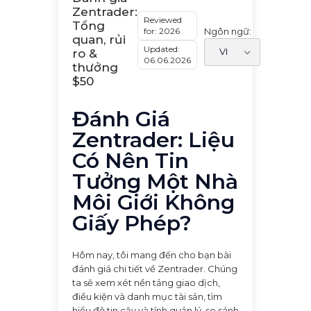
Zentrader:
Reviewed
Tổng
for: 2026
Ngôn ngữ:
quan, rủi
Updated:
ro &
06.06.2026
thưởng
$50
Đánh Giá
Zentrader: Liệu
Có Nên Tin
Tưởng Một Nhà
Môi Giới Không
Giấy Phép?
Hôm nay, tôi mang đến cho bạn bài
đánh giá chi tiết về Zentrader. Chúng
ta sẽ xem xét nền tảng giao dịch,
điều kiện và danh mục tài sản, tìm
hiểu độ tin cậy và tính quản lý, so sánh