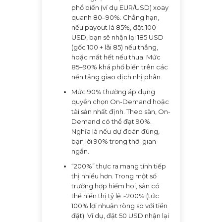
phổ biến (ví dụ EUR/USD) xoay
quanh 80–90%. Chẳng hạn,
nếu payout là 85%, đặt 100
USD, bạn sẽ nhận lại 185 USD
(gốc 100 + lãi 85) nếu thắng,
hoặc mất hết nếu thua. Mức
85–90% khá phổ biến trên các
nền tảng giao dịch nhị phân.
Mức 90% thường áp dụng
quyền chọn On-Demand hoặc
tài sản nhất định. Theo sàn, On-
Demand có thể đạt 90%.
Nghĩa là nếu dự đoán đúng,
bạn lời 90% trong thời gian
ngắn.
“200%” thực ra mang tính tiếp
thị nhiều hơn. Trong một số
trường hợp hiếm hoi, sàn có
thể hiển thị tỷ lệ ~200% (tức
100% lợi nhuận ròng so với tiền
đặt). Ví dụ, đặt 50 USD nhận lại