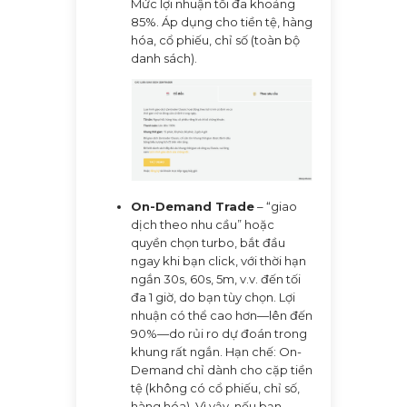
Mức lợi nhuận tối đa khoảng
85%. Áp dụng cho tiền tệ, hàng
hóa, cổ phiếu, chỉ số (toàn bộ
danh sách).
On-Demand Trade
– “giao
dịch theo nhu cầu” hoặc
quyền chọn turbo, bắt đầu
ngay khi bạn click, với thời hạn
ngắn 30s, 60s, 5m, v.v. đến tối
đa 1 giờ, do bạn tùy chọn. Lợi
nhuận có thể cao hơn—lên đến
90%—do rủi ro dự đoán trong
khung rất ngắn. Hạn chế: On-
Demand chỉ dành cho cặp tiền
tệ (không có cổ phiếu, chỉ số,
hàng hóa). Vì vậy, nếu bạn