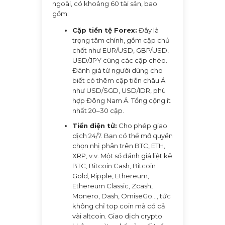
ngoài, có khoảng 60 tài sản, bao
gồm:
Cặp tiền tệ Forex:
Đây là
trọng tâm chính, gồm cặp chủ
chốt như EUR/USD, GBP/USD,
USD/JPY cùng các cặp chéo.
Đánh giá từ người dùng cho
biết có thêm cặp tiền châu Á
như USD/SGD, USD/IDR, phù
hợp Đông Nam Á. Tổng cộng ít
nhất 20–30 cặp.
Tiền điện tử:
Cho phép giao
dịch 24/7. Bạn có thể mở quyền
chọn nhị phân trên BTC, ETH,
XRP, v.v. Một số đánh giá liệt kê
BTC, Bitcoin Cash, Bitcoin
Gold, Ripple, Ethereum,
Ethereum Classic, Zcash,
Monero, Dash, OmiseGo..., tức
không chỉ top coin mà có cả
vài altcoin. Giao dịch crypto