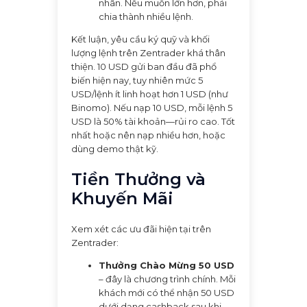
nhân. Nếu muốn lớn hơn, phải
chia thành nhiều lệnh.
Kết luận, yêu cầu ký quỹ và khối
lượng lệnh trên Zentrader khá thân
thiện. 10 USD gửi ban đầu đã phổ
biến hiện nay, tuy nhiên mức 5
USD/lệnh ít linh hoạt hơn 1 USD (như
Binomo). Nếu nạp 10 USD, mỗi lệnh 5
USD là 50% tài khoản—rủi ro cao. Tốt
nhất hoặc nên nạp nhiều hơn, hoặc
dùng demo thật kỹ.
Tiền Thưởng và
Khuyến Mãi
Xem xét các ưu đãi hiện tại trên
Zentrader:
Thưởng Chào Mừng 50 USD
– đây là chương trình chính. Mỗi
khách mới có thể nhận 50 USD
dưới dạng cashback sau khi