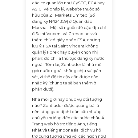
các cơ quan lớn như CySEC, FCA hay
ASIC. Về pháp lý, website thuộc sở
hữu của ZT Markets Limited (Số
đăng ký №124359) ở Quần đảo
Marshall. Một số nguồn đề cập địa chỉ
ở Saint Vincent và Grenadines và
thậm chí có giấy phép FSA, nhưng
lưu ý: FSA tại Saint Vincent không
quản lý Forex hay quyền chọn nhị
phân; đó chỉ là thủ tục đăng ký nước
ngoài. Tóm lại, Zentrader là nhà môi
giới nước ngoài không chịu sự giám
sát, vì thế độ tin cậy cần được cân
nhắc kỹ (chúng ta sẽ bàn thêm ở
phần dưới).
Nhà môi giới này phục vụ đối tượng
nào? Zentrader được quảng bá là
nền tảng giao dịch toàn cầu nhưng
chủ yếu hướng đến các nước châu Á.
Trang web hỗ trợ tiếng Anh, tiếng
Nhật và tiếng Indonesia; dịch vụ hỗ
trợ cũng tương ứng với các ngôn ngữ