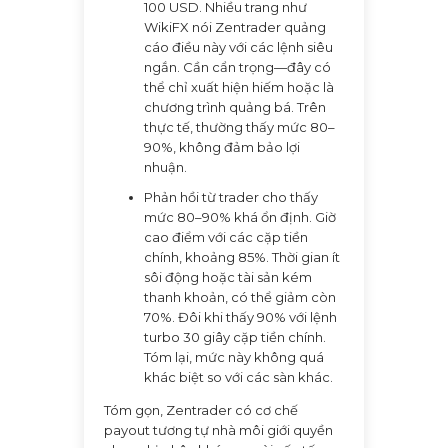
100 USD. Nhiều trang như
WikiFX nói Zentrader quảng
cáo điều này với các lệnh siêu
ngắn. Cần cẩn trọng—đây có
thể chỉ xuất hiện hiếm hoặc là
chương trình quảng bá. Trên
thực tế, thường thấy mức 80–
90%, không đảm bảo lợi
nhuận.
Phản hồi từ trader cho thấy
mức 80–90% khá ổn định. Giờ
cao điểm với các cặp tiền
chính, khoảng 85%. Thời gian ít
sôi động hoặc tài sản kém
thanh khoản, có thể giảm còn
70%. Đôi khi thấy 90% với lệnh
turbo 30 giây cặp tiền chính.
Tóm lại, mức này không quá
khác biệt so với các sàn khác.
Tóm gọn, Zentrader có cơ chế
payout tương tự nhà môi giới quyền