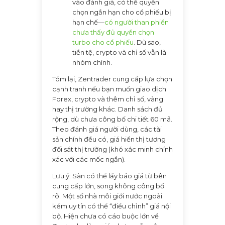
vào đánh giá, có thể quyền
chọn ngắn hạn cho cổ phiếu bị
hạn chế—
có người than phiền
chưa thấy đủ quyền chọn
turbo cho cổ phiếu
. Dù sao,
tiền tệ, crypto và chỉ số vẫn là
nhóm chính.
Tóm lại, Zentrader cung cấp lựa chọn
cạnh tranh nếu bạn muốn giao dịch
Forex, crypto và thêm chỉ số, vàng
hay thị trường khác. Danh sách đủ
rộng, dù chưa công bố chi tiết 60 mã.
Theo đánh giá người dùng, các tài
sản chính đều có, giá hiển thị tương
đối sát thị trường (khó xác minh chính
xác với các mốc ngắn).
Lưu ý: Sàn có thể lấy báo giá từ bên
cung cấp lớn, song không công bố
rõ. Một số nhà môi giới nước ngoài
kém uy tín có thể “điều chỉnh” giá nội
bộ. Hiện chưa có cáo buộc lớn về