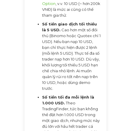
Option
, v.v. 10 USD (~ hơn 200k
VNĐ) là mức ai cũng có thể
tham gia thử.
Số tiền giao dịch tối thiểu
là 5 USD.
Cao hơn một số đối
thủ (Binomo hoặc Quotex chỉ 1
USD). Nếu bạn nạp 10 USD,
bạn chỉ thực hiện được 2 lệnh
(mỗi lệnh 5 USD). Thực tế đa số
trader nạp hơn 10 USD. Dù vậy,
khối lượng tối thiểu 5 USD hạn
chế chia nhỏ lệnh. Ai muốn
quản lý rủi ro tốt nên nạp trên
10 USD, hoặc dùng demo
trước.
Số tiền tối đa mỗi lệnh là
1.000 USD.
Theo
TradingFinder, tức bạn không
thể đặt hơn 1.000 USD trong
một giao dịch, nhưng mức này
đủ lớn với hầu hết trader cá