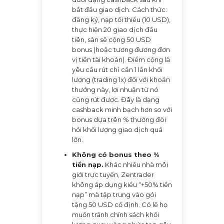
bắt đầu giao dịch. Cách thức:
đăng ký, nạp tối thiểu (10 USD),
thực hiện 20 giao dịch đầu
tiên, sàn sẽ cộng 50 USD
bonus (hoặc tương đương đơn
vị tiền tài khoản). Điểm cộng là
yêu cầu rút chỉ cần 1 lần khối
lượng (trading 1x) đối với khoản
thưởng này, lợi nhuận từ nó
cũng rút được. Đây là dạng
cashback minh bạch hơn so với
bonus dựa trên % thường đòi
hỏi khối lượng giao dịch quá
lớn.
Không có bonus theo %
tiền nạp.
Khác nhiều nhà môi
giới trực tuyến, Zentrader
không áp dụng kiểu “+50% tiền
nạp” mà tập trung vào gói
tặng 50 USD cố định. Có lẽ họ
muốn tránh chính sách khối