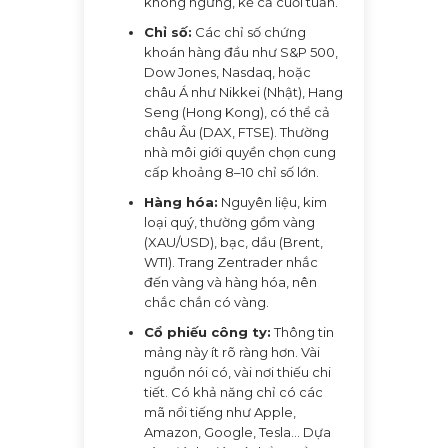
không ngừng, kể cả cuối tuần.
Chỉ số:
Các chỉ số chứng
khoán hàng đầu như S&P 500,
Dow Jones, Nasdaq, hoặc
châu Á như Nikkei (Nhật), Hang
Seng (Hong Kong), có thể cả
châu Âu (DAX, FTSE). Thường
nhà môi giới quyền chọn cung
cấp khoảng 8–10 chỉ số lớn.
Hàng hóa:
Nguyên liệu, kim
loại quý, thường gồm vàng
(XAU/USD), bạc, dầu (Brent,
WTI). Trang Zentrader nhắc
đến vàng và hàng hóa, nên
chắc chắn có vàng.
Cổ phiếu công ty:
Thông tin
mảng này ít rõ ràng hơn. Vài
nguồn nói có, vài nơi thiếu chi
tiết. Có khả năng chỉ có các
mã nổi tiếng như Apple,
Amazon, Google, Tesla... Dựa