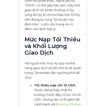
chọn nhị phân khác, ngoài yếu tố
“200%” có thể gây hiểu lầm. Hãy nhớ
giao dịch nhị phân thường có kỳ
vọng âm (tỷ lệ chi trả thấp hơn 100%),
nên đừng kỳ vọng “lợi nhuận cao
đảm bảo.” Luôn cẩn trọng và có
điểm vào lệnh hợp lý.
Mức Nạp Tối Thiểu
và Khối Lượng
Giao Dịch
Với người mới, mức ký quỹ và khả
năng giao dịch số tiền nhỏ là rất quan
trọng. Zentrader đặt ngưỡng khá dễ
chịu:
Tối thiểu nạp chỉ 10 USD.
Thuộc dạng thấp nhất thị
trường. Trước đây có lúc nói 50
USD, nhưng sàn có lẽ giảm để
cạnh tranh với
Binomo
,
Pocket