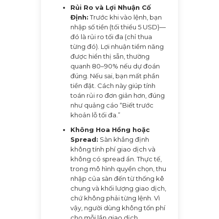
Rủi Ro và Lợi Nhuận Cố
Định:
Trước khi vào lệnh, bạn
nhập số tiền (tối thiểu 5 USD)—
đó là rủi ro tối đa (chỉ thua
từng đó). Lợi nhuận tiềm năng
được hiển thị sẵn, thường
quanh 80–90% nếu dự đoán
đúng. Nếu sai, bạn mất phần
tiền đặt. Cách này giúp tính
toán rủi ro đơn giản hơn, đúng
như quảng cáo “Biết trước
khoản lỗ tối đa.”
Không Hoa Hồng hoặc
Spread:
Sàn khẳng định
không tính phí giao dịch và
không có spread ẩn. Thực tế,
trong mô hình quyền chọn, thu
nhập của sàn đến từ thống kê
chung và khối lượng giao dịch,
chứ không phải từng lệnh. Vì
vậy, người dùng không tốn phí
cho mỗi lần giao dịch.