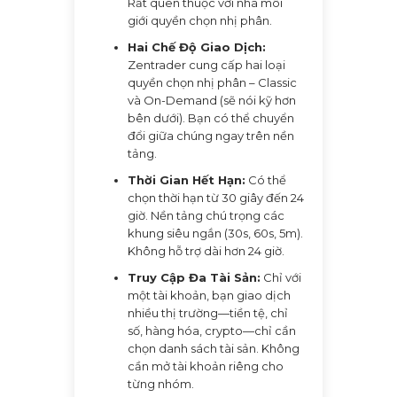
Rất quen thuộc với nhà môi
giới quyền chọn nhị phân.
Hai Chế Độ Giao Dịch:
Zentrader cung cấp hai loại
quyền chọn nhị phân – Classic
và On-Demand (sẽ nói kỹ hơn
bên dưới). Bạn có thể chuyển
đổi giữa chúng ngay trên nền
tảng.
Thời Gian Hết Hạn:
Có thể
chọn thời hạn từ 30 giây đến 24
giờ. Nền tảng chú trọng các
khung siêu ngắn (30s, 60s, 5m).
Không hỗ trợ dài hơn 24 giờ.
Truy Cập Đa Tài Sản:
Chỉ với
một tài khoản, bạn giao dịch
nhiều thị trường—tiền tệ, chỉ
số, hàng hóa, crypto—chỉ cần
chọn danh sách tài sản. Không
cần mở tài khoản riêng cho
từng nhóm.