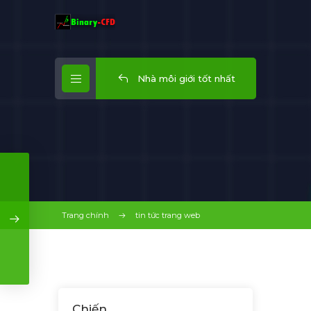
Nhà môi giới tốt nhất
Trang chính
tin tức trang web
Chiến