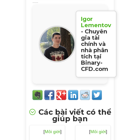
......
Igor
Lementov
- Chuyên
gia tài
chính và
nhà phân
tích tại
Binary-
CFD.com
Các bài viết có thể
giúp bạn
[
Môi giới
]
[
Môi giới
]