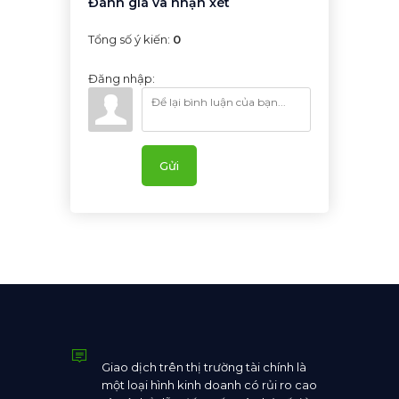
Đánh giá và nhận xét
Tổng số ý kiến
:
0
Đăng nhập:
Gửi
Giao dịch trên thị trường tài chính là
một loại hình kinh doanh có rủi ro cao