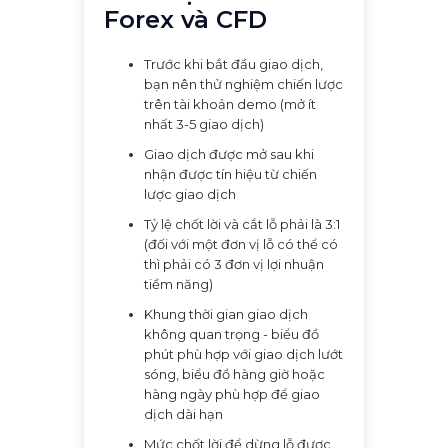
Forex và CFD
Trước khi bắt đầu giao dịch,
bạn nên thử nghiệm chiến lược
trên tài khoản demo (mở ít
nhất 3-5 giao dịch)
Giao dịch được mở sau khi
nhận được tín hiệu từ chiến
lược giao dịch
Tỷ lệ chốt lời và cắt lỗ phải là 3:1
(đối với một đơn vị lỗ có thể có
thì phải có 3 đơn vị lợi nhuận
tiềm năng)
Khung thời gian giao dịch
không quan trọng - biểu đồ
phút phù hợp với giao dịch lướt
sóng, biểu đồ hàng giờ hoặc
hàng ngày phù hợp để giao
dịch dài hạn
Mức chốt lời để dừng lỗ được