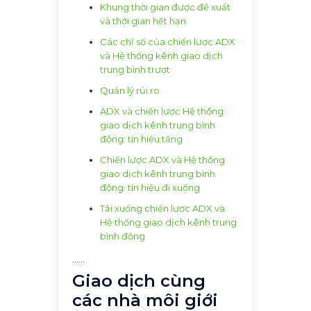
Khung thời gian được đề xuất
và thời gian hết hạn
Các chỉ số của chiến lược ADX
và Hệ thống kênh giao dịch
trung bình trượt
Quản lý rủi ro
ADX và chiến lược Hệ thống
giao dịch kênh trung bình
động: tín hiệu tăng
Chiến lược ADX và Hệ thống
giao dịch kênh trung bình
động: tín hiệu đi xuống
Tải xuống chiến lược ADX và
Hệ thống giao dịch kênh trung
bình động
......
Giao dịch cùng
các nhà môi giới