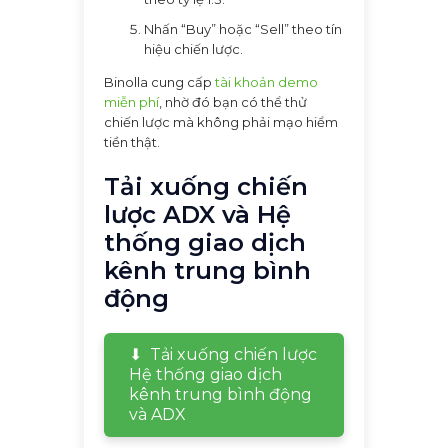
Nhấn “Buy” hoặc “Sell” theo tín
hiệu chiến lược.
Binolla cung cấp
tài khoản demo
miễn phí
, nhờ đó bạn có thể thử
chiến lược mà không phải mạo hiểm
tiền thật.
Tải xuống chiến
lược ADX và Hệ
thống giao dịch
kênh trung bình
động
Tải xuống chiến lược
Hệ thống giao dịch
kênh trung bình động
và ADX