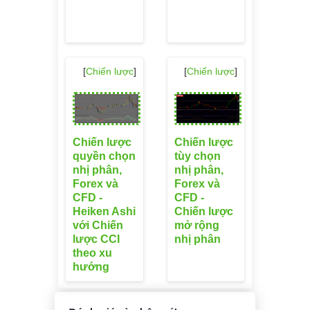
[
Chiến lược
]
[
Chiến lược
]
Chiến lược
Chiến lược
quyền chọn
tùy chọn
nhị phân,
nhị phân,
Forex và
Forex và
CFD -
CFD -
Heiken Ashi
Chiến lược
với Chiến
mở rộng
lược CCI
nhị phân
theo xu
hướng