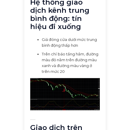
Hệ thống giao
dịch kênh trung
bình động: tín
hiệu đi xuống
Giá đóng cửa dưới mức trung
bình động thấp hơn
Trên chỉ báo tầng hầm, đường
màu đỏ nằm trên đường màu
xanh và đường màu vàng ở
trên mức 20
......
Giao dịch trên