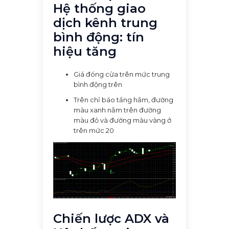
Hệ thống giao
dịch kênh trung
bình động: tín
hiệu tăng
Giá đóng cửa trên mức trung
bình động trên
Trên chỉ báo tầng hầm, đường
màu xanh nằm trên đường
màu đỏ và đường màu vàng ở
trên mức 20
Chiến lược ADX và