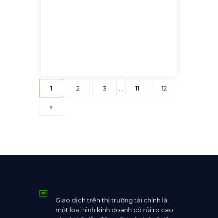
1
2
3
...
11
12
»
Giao dịch trên thị trường tài chính là
một loại hình kinh doanh có rủi ro cao