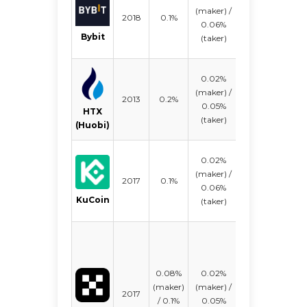
(maker) /
$2.02
2018
0.1%
497
0.06%
bn
Bybit
(taker)
0.02%
Không
(maker) /
2013
0.2%
có dữ
665
0.05%
HTX
liệu
(taker)
(Huobi)
0.02%
(maker) /
$637.80
2017
0.1%
821
0.06%
mln
KuCoin
(taker)
0.08%
0.02%
(maker)
(maker) /
2017
$2.12 bn
316
/ 0.1%
0.05%