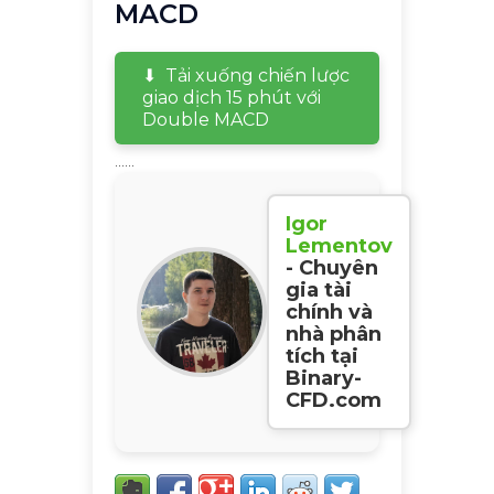
MACD
Tải xuống chiến lược
giao dịch 15 phút với
Double MACD
......
Igor
Lementov
- Chuyên
gia tài
chính và
nhà phân
tích tại
Binary-
CFD.com