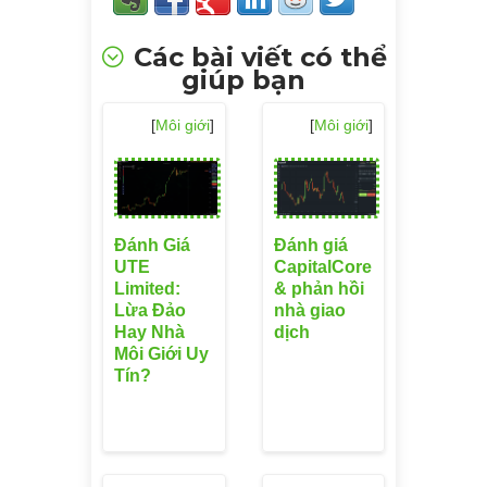
Các bài viết có thể
giúp bạn
[
Môi giới
]
[
Môi giới
]
Đánh Giá
Đánh giá
UTE
CapitalCore
Limited:
& phản hồi
Lừa Đảo
nhà giao
Hay Nhà
dịch
Môi Giới Uy
Tín?