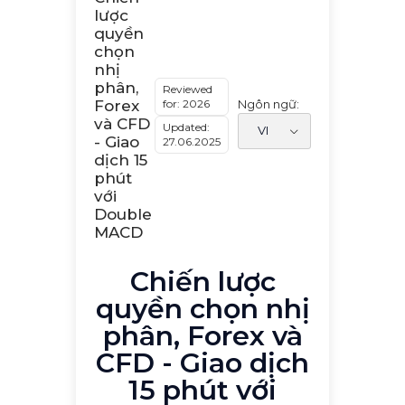
lược
quyền
chọn
nhị
phân,
Reviewed
for: 2026
Ngôn ngữ:
Forex
và CFD
Updated:
- Giao
27.06.2025
dịch 15
phút
với
Double
MACD
Chiến lược
quyền chọn nhị
phân, Forex và
CFD - Giao dịch
15 phút với