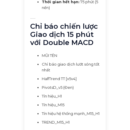
Thời gian hết hạn:
75 phút (5
nến)
......
Chỉ báo chiến lược
Giao dịch 15 phút
với Double MACD
MŨI TÊN
Chỉ báo giao dịch lướt sóng tốt
nhất
HalfTrend TT [x5v4]
PivotsD_v5 (Đen)
Tín hiệu_H1
Tín hiệu_M15
Tín hiệu hệ thống mạnh_M15_H1
TREND_M15_H1