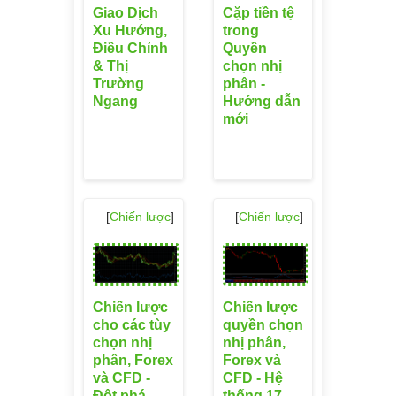
Giao Dịch
Cặp tiền tệ
Xu Hướng,
trong
Điều Chỉnh
Quyền
& Thị
chọn nhị
Trường
phân -
Ngang
Hướng dẫn
mới
[
Chiến lược
]
[
Chiến lược
]
Chiến lược
Chiến lược
cho các tùy
quyền chọn
chọn nhị
nhị phân,
phân, Forex
Forex và
và CFD -
CFD - Hệ
Đột phá
thống 17