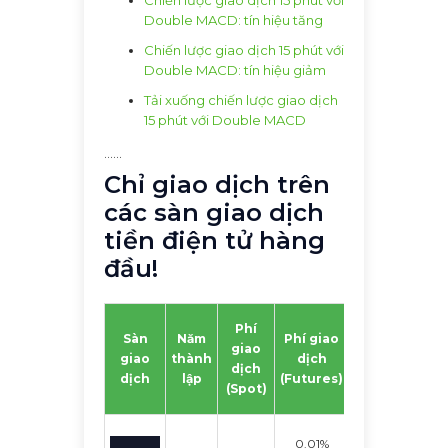
Chiến lược giao dịch 15 phút với
Double MACD: tín hiệu tăng
Chiến lược giao dịch 15 phút với
Double MACD: tín hiệu giảm
Tải xuống chiến lược giao dịch
15 phút với Double MACD
......
Chỉ giao dịch trên
các sàn giao dịch
tiền điện tử hàng
đầu!
Khối
Phí
Sàn
Năm
Phí giao
lượng
Tiền
giao
giao
thành
dịch
giao
mã
dịch
dịch
lập
(Futures)
dịch
hóa
(Spot)
24h
0.01%