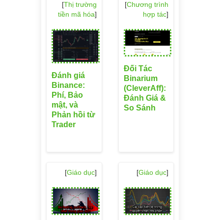
[
Thị trường
[
Chương trình
tiền mã hóa
]
hợp tác
]
Đối Tác
Đánh giá
Binarium
Binance:
(CleverAff):
Phí, Bảo
Đánh Giá &
mật, và
So Sánh
Phản hồi từ
Trader
[
Giáo dục
]
[
Giáo dục
]