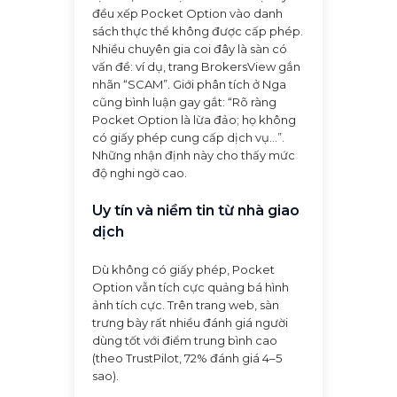
đều xếp Pocket Option vào danh
sách thực thể không được cấp phép.
Nhiều chuyên gia coi đây là sàn có
vấn đề: ví dụ, trang BrokersView gắn
nhãn “SCAM”. Giới phân tích ở Nga
cũng bình luận gay gắt: “Rõ ràng
Pocket Option là lừa đảo; họ không
có giấy phép cung cấp dịch vụ…”.
Những nhận định này cho thấy mức
độ nghi ngờ cao.
Uy tín và niềm tin từ nhà giao
dịch
Dù không có giấy phép, Pocket
Option vẫn tích cực quảng bá hình
ảnh tích cực. Trên trang web, sàn
trưng bày rất nhiều đánh giá người
dùng tốt với điểm trung bình cao
(theo TrustPilot, 72% đánh giá 4–5
sao).