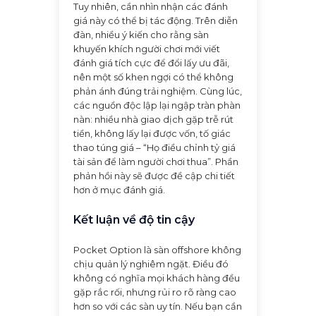
Tuy nhiên, cần nhìn nhận các đánh
giá này có thể bị tác động. Trên diễn
đàn, nhiều ý kiến cho rằng sàn
khuyến khích người chơi mới viết
đánh giá tích cực để đổi lấy ưu đãi,
nên một số khen ngợi có thể không
phản ánh đúng trải nghiệm. Cùng lúc,
các nguồn độc lập lại ngập tràn phàn
nàn: nhiều nhà giao dịch gặp trễ rút
tiền, không lấy lại được vốn, tố giác
thao túng giá – “Họ điều chỉnh tỷ giá
tài sản để làm người chơi thua”. Phần
phản hồi này sẽ được đề cập chi tiết
hơn ở mục đánh giá.
Kết luận về độ tin cậy
Pocket Option là sàn offshore không
chịu quản lý nghiêm ngặt. Điều đó
không có nghĩa mọi khách hàng đều
gặp rắc rối, nhưng rủi ro rõ ràng cao
hơn so với các sàn uy tín. Nếu bạn cần