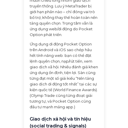
muốn chiều lòng nhóm giao dịch
truyền thống. Lưu ý MetaTrader bị
giới hạn phần nào – chỉ đóng vai trò
bổ trợ, không thay thế hoàn toàn nền
tảng quyền chọn. Trọng tâm vẫn là
ứng dụng web/di động do Pocket
Option phát triển.
Ứng dụng di động Pocket Option
trên Android và iOS sao chép hầu
hết tính năng web: bạn có thể đặt
lệnh quyền chọn, nạp/rút tiền, xem
giao dịch xã hội. Nhiều đánh giá khen
ứng dụng ổn định, tiện lợi. Sàn cũng
từng đạt một số giải kiểu “Nền tảng
giao dịch di động tốt nhất” tại các sự
kiện quốc tế (World Finance Awards).
(Olymp Trade cũng từng đoạt giải
tương tự, và Pocket Option cũng
đầu tư mạnh mảng app.)
Giao dịch xã hội và tín hiệu
(social trading & signals)