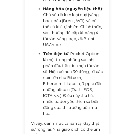
Hàng hóa (nguyên liệu thô)
:
Chủ yếu là kim loại quý (vàng,
bạc), dầu (Brent, WTI), và có
thể cả khí tự nhiên. Chính thức,
sàn thường đề cập khoảng 4
tài sản: vàng, bạc, UKBrent,
USCrude.
Tiền điện tử
: Pocket Option
là một trong những sàn nhị
phân đầu tiên tích hợp tài sản
số. Hiện có hơn 30 đồng, từ các
coin lớn như Bitcoin,
Ethereum, Litecoin, Ripple đến
những altcoin (Dash, EOS,
IOTA, v.v.). Điều này thu hút
nhiều trader yêu thích sự biến
động của thị trường tiền mã
hóa.
Vì vậy, danh mục tài sản tại đây thật
sự rộng rãi. Nhà giao dịch có thể tìm