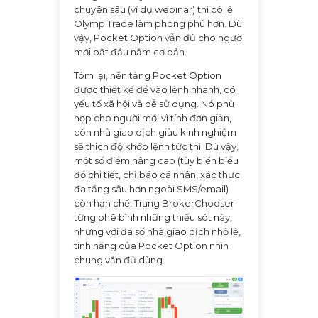
chuyên sâu (ví dụ webinar) thì có lẽ
Olymp Trade làm phong phú hơn. Dù
vậy, Pocket Option vẫn đủ cho người
mới bắt đầu nắm cơ bản.
Tóm lại, nền tảng Pocket Option
được thiết kế để vào lệnh nhanh, có
yếu tố xã hội và dễ sử dụng. Nó phù
hợp cho người mới vì tính đơn giản,
còn nhà giao dịch giàu kinh nghiệm
sẽ thích độ khớp lệnh tức thì. Dù vậy,
một số điểm nâng cao (tùy biến biểu
đồ chi tiết, chỉ báo cá nhân, xác thực
đa tầng sâu hơn ngoài SMS/email)
còn hạn chế. Trang BrokerChooser
từng phê bình những thiếu sót này,
nhưng với đa số nhà giao dịch nhỏ lẻ,
tính năng của Pocket Option nhìn
chung vẫn đủ dùng.