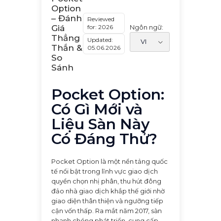
Option
– Đánh
Reviewed
for: 2026
Ngôn ngữ:
Giá
Thẳng
Updated:
Thắn &
05.06.2026
So
Sánh
Pocket Option:
Có Gì Mới và
Liệu Sàn Này
Có Đáng Thử?
Pocket Option là một nền tảng quốc
tế nổi bật trong lĩnh vực giao dịch
quyền chọn nhị phân, thu hút đông
đảo nhà giao dịch khắp thế giới nhờ
giao diện thân thiện và ngưỡng tiếp
cận vốn thấp. Ra mắt năm 2017, sàn
nhanh chóng phát triển, cung cấp