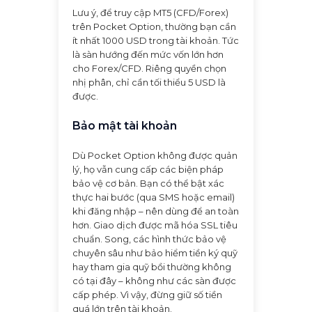
Lưu ý, để truy cập MT5 (CFD/Forex)
trên Pocket Option, thường bạn cần
ít nhất 1000 USD trong tài khoản. Tức
là sàn hướng đến mức vốn lớn hơn
cho Forex/CFD. Riêng quyền chọn
nhị phân, chỉ cần tối thiểu 5 USD là
được.
Bảo mật tài khoản
Dù Pocket Option không được quản
lý, họ vẫn cung cấp các biện pháp
bảo vệ cơ bản. Bạn có thể bật xác
thực hai bước (qua SMS hoặc email)
khi đăng nhập – nên dùng để an toàn
hơn. Giao dịch được mã hóa SSL tiêu
chuẩn. Song, các hình thức bảo vệ
chuyên sâu như bảo hiểm tiền ký quỹ
hay tham gia quỹ bồi thường không
có tại đây – không như các sàn được
cấp phép. Vì vậy, đừng giữ số tiền
quá lớn trên tài khoản.