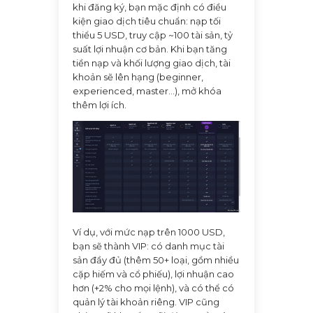
khi đăng ký, bạn mặc định có điều
kiện giao dịch tiêu chuẩn: nạp tối
thiểu 5 USD, truy cập ~100 tài sản, tỷ
suất lợi nhuận cơ bản. Khi bạn tăng
tiền nạp và khối lượng giao dịch, tài
khoản sẽ lên hạng (beginner,
experienced, master...), mở khóa
thêm lợi ích.
Ví dụ, với mức nạp trên 1000 USD,
bạn sẽ thành VIP: có danh mục tài
sản đầy đủ (thêm 50+ loại, gồm nhiều
cặp hiếm và cổ phiếu), lợi nhuận cao
hơn (+2% cho mọi lệnh), và có thể có
quản lý tài khoản riêng. VIP cũng