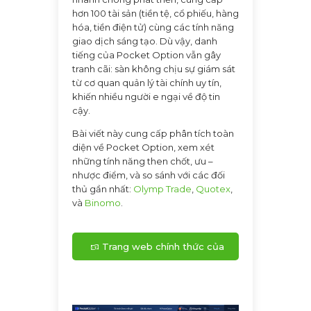
hơn 100 tài sản (tiền tệ, cổ phiếu, hàng
hóa, tiền điện tử) cùng các tính năng
giao dịch sáng tạo. Dù vậy, danh
tiếng của Pocket Option vẫn gây
tranh cãi: sàn không chịu sự giám sát
từ cơ quan quản lý tài chính uy tín,
khiến nhiều người e ngại về độ tin
cậy.
Bài viết này cung cấp phân tích toàn
diện về Pocket Option, xem xét
những tính năng then chốt, ưu –
nhược điểm, và so sánh với các đối
thủ gần nhất:
Olymp Trade
,
Quotex
,
và
Binomo
.
Trang web chính thức của
Pocket Option