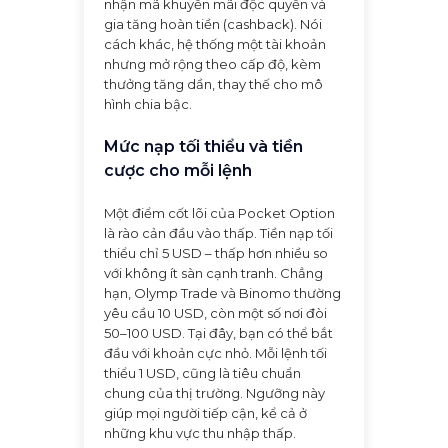
nhận mã khuyến mãi độc quyền và
gia tăng hoàn tiền (cashback). Nói
cách khác, hệ thống một tài khoản
nhưng mở rộng theo cấp độ, kèm
thưởng tăng dần, thay thế cho mô
hình chia bậc.
Mức nạp tối thiểu và tiền
cược cho mỗi lệnh
Một điểm cốt lõi của Pocket Option
là rào cản đầu vào thấp. Tiền nạp tối
thiểu chỉ 5 USD – thấp hơn nhiều so
với không ít sàn cạnh tranh. Chẳng
hạn, Olymp Trade và Binomo thường
yêu cầu 10 USD, còn một số nơi đòi
50–100 USD. Tại đây, bạn có thể bắt
đầu với khoản cực nhỏ. Mỗi lệnh tối
thiểu 1 USD, cũng là tiêu chuẩn
chung của thị trường. Ngưỡng này
giúp mọi người tiếp cận, kể cả ở
những khu vực thu nhập thấp.