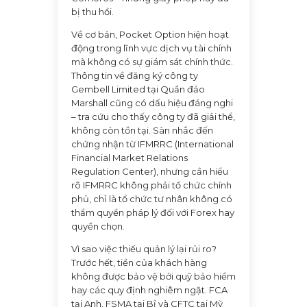
bị thu hồi.
Về cơ bản, Pocket Option hiện hoạt
động trong lĩnh vực dịch vụ tài chính
mà không có sự giám sát chính thức.
Thông tin về đăng ký công ty
Gembell Limited tại Quần đảo
Marshall cũng có dấu hiệu đáng nghi
– tra cứu cho thấy công ty đã giải thể,
không còn tồn tại. Sàn nhắc đến
chứng nhận từ IFMRRC (International
Financial Market Relations
Regulation Center), nhưng cần hiểu
rõ IFMRRC không phải tổ chức chính
phủ, chỉ là tổ chức tư nhân không có
thẩm quyền pháp lý đối với Forex hay
quyền chọn.
Vì sao việc thiếu quản lý lại rủi ro?
Trước hết, tiền của khách hàng
không được bảo vệ bởi quỹ bảo hiểm
hay các quy định nghiêm ngặt. FCA
tại Anh, FSMA tại Bỉ và CFTC tại Mỹ