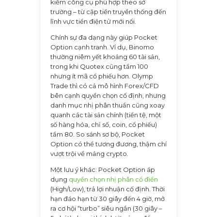
kiếm công cụ phù hợp theo sở
trường – từ cặp tiền truyền thống đến
lĩnh vực tiền điện tử mới nổi.
Chính sự đa dạng này giúp Pocket
Option cạnh tranh. Ví dụ, Binomo
thường niêm yết khoảng 60 tài sản,
trong khi Quotex cũng tầm 100
nhưng ít mã cổ phiếu hơn. Olymp
Trade thì có cả mô hình Forex/CFD
bên cạnh quyền chọn cố định, nhưng
danh mục nhị phân thuần cũng xoay
quanh các tài sản chính (tiền tệ, một
số hàng hóa, chỉ số, coin, cổ phiếu)
tầm 80. So sánh sơ bộ, Pocket
Option có thể tương đương, thậm chí
vượt trội về mảng crypto.
Một lưu ý khác: Pocket Option áp
dụng
quyền chọn nhị phân cổ điển
(High/Low), trả lợi nhuận cố định. Thời
hạn đáo hạn từ 30 giây đến 4 giờ, mở
ra cơ hội “turbo” siêu ngắn (30 giây –