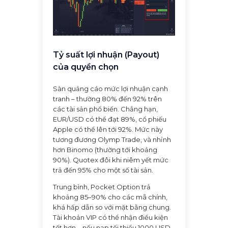
Tỷ suất lợi nhuận (Payout)
của quyền chọn
Sàn quảng cáo mức lợi nhuận cạnh
tranh – thường 80% đến 92% trên
các tài sản phổ biến. Chẳng hạn,
EUR/USD có thể đạt 89%, cổ phiếu
Apple có thể lên tới 92%. Mức này
tương đương Olymp Trade, và nhỉnh
hơn Binomo (thường tới khoảng
90%). Quotex đôi khi niêm yết mức
trả đến 95% cho một số tài sản.
Trung bình, Pocket Option trả
khoảng 85–90% cho các mã chính,
khá hấp dẫn so với mặt bằng chung.
Tài khoản VIP có thể nhận điều kiện
tốt hơn – nếu nạp tối thiểu 1000 USD,