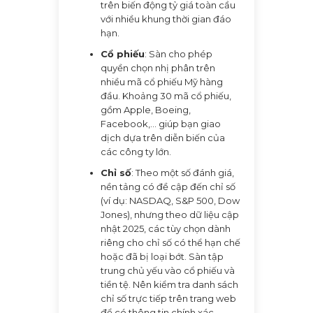
trên biến động tỷ giá toàn cầu
với nhiều khung thời gian đáo
hạn.
Cổ phiếu
: Sàn cho phép
quyền chọn nhị phân trên
nhiều mã cổ phiếu Mỹ hàng
đầu. Khoảng 30 mã cổ phiếu,
gồm Apple, Boeing,
Facebook,... giúp bạn giao
dịch dựa trên diễn biến của
các công ty lớn.
Chỉ số
: Theo một số đánh giá,
nền tảng có đề cập đến chỉ số
(ví dụ: NASDAQ, S&P 500, Dow
Jones), nhưng theo dữ liệu cập
nhật 2025, các tùy chọn dành
riêng cho chỉ số có thể hạn chế
hoặc đã bị loại bớt. Sàn tập
trung chủ yếu vào cổ phiếu và
tiền tệ. Nên kiểm tra danh sách
chỉ số trực tiếp trên trang web
để có thông tin chính xác.