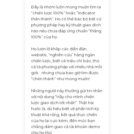
Đây là nhóm luôn mong muốn tìm ra
“chiến lược 100%” hoặc “indicator
thần thánh”. Họ có thể bác bỏ bất cứ
phương pháp hay kỹ thuật giao dịch
nào nếu chưa đáp ứng chuẩn “thắng
100%” của họ.
Họ lượn lờ khắp các diễn đàn,
website, “nghiên cứu” hàng ngàn
chiến lược, biết cả triệu chỉ báo, thử
cả tá phương pháp với nhiều nhà môi
giới… nhưng chưa bao giờ tìm được
“chén thánh” như mong muốn!
Những người này thường gửi tin nhắn
với nội dung “Hãy cho mình chiến
lược giao dịch tốt nhất!”. Thật hài
hước là, dù hiểu biết về phân tích kỹ
thuật khá rộng, kết quả thực chiến
của họ lại cực kém, đến mức bạn
chẳng dám giao cả tài khoản demo
cho họ thử.