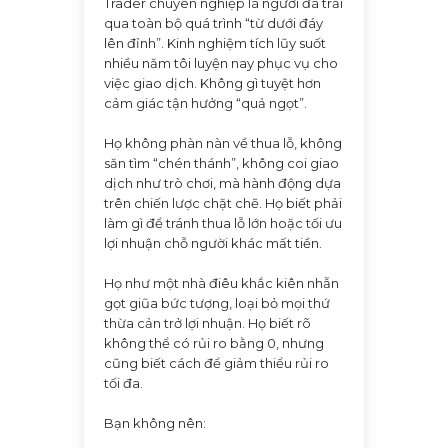
Trader chuyên nghiệp là người đã trải
qua toàn bộ quá trình “từ dưới đáy
lên đỉnh”. Kinh nghiệm tích lũy suốt
nhiều năm tôi luyện nay phục vụ cho
việc giao dịch. Không gì tuyệt hơn
cảm giác tận hưởng “quả ngọt”.
Họ không phàn nàn về thua lỗ, không
săn tìm “chén thánh”, không coi giao
dịch như trò chơi, mà hành động dựa
trên chiến lược chặt chẽ. Họ biết phải
làm gì để tránh thua lỗ lớn hoặc tối ưu
lợi nhuận chỗ người khác mất tiền.
Họ như một nhà điêu khắc kiên nhẫn
gọt giũa bức tượng, loại bỏ mọi thứ
thừa cản trở lợi nhuận. Họ biết rõ
không thể có rủi ro bằng 0, nhưng
cũng biết cách để giảm thiểu rủi ro
tối đa.
Bạn không nên: