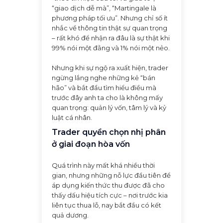
“giao dịch dễ mà”, “Martingale là
phương pháp tối ưu”. Nhưng chỉ số ít
nhắc về thông tin thật sự quan trọng
– rất khó để nhận ra đâu là sự thật khi
99% nói một đằng và 1% nói một nẻo.
Nhưng khi sự ngộ ra xuất hiện, trader
ngừng lắng nghe những kẻ “bán
hão” và bắt đầu tìm hiểu điều mà
trước đây anh ta cho là không mấy
quan trọng: quản lý vốn, tâm lý và kỷ
luật cá nhân.
Trader quyền chọn nhị phân
ở giai đoạn hòa vốn
Quá trình này mất khá nhiều thời
gian, nhưng những nỗ lực đầu tiên để
áp dụng kiến thức thu được đã cho
thấy dấu hiệu tích cực – nơi trước kia
liên tục thua lỗ, nay bắt đầu có kết
quả dương.