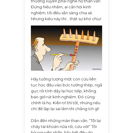
thường xuyên phải nghe họ than vãn.
Đừng hiểu nhầm, ai cần hỏi kinh
nghiệm, tôi đều sẵn sàng chia sẻ.
Nhưng kiểu này thì… thật sự khó chịu!
Hãy tưởng tượng một con cừu liên
tục húc đầu vào bức tường thép, ngã
gục rồi tỉnh dậy lại húc tiếp, không
bao giờ rút kinh nghiệm. Đó cũng
chính là họ. Kiên trì thì tốt, nhưng nếu
chỉ để lặp lại sai lầm thì chẳng ích gì!
Dẫn đến những màn than vãn: “Tôi lại
cháy tài khoản nữa rồi, cứu với!” Tôi
hỏi nguyên nhân, hầu hết đều do