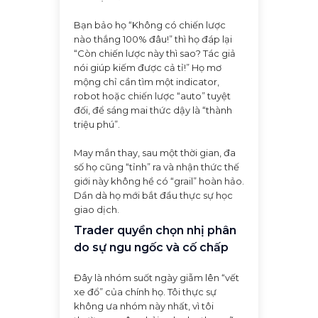
Bạn bảo họ “Không có chiến lược
nào thắng 100% đâu!” thì họ đáp lại
“Còn chiến lược này thì sao? Tác giả
nói giúp kiếm được cả tỉ!” Họ mơ
mộng chỉ cần tìm một indicator,
robot hoặc chiến lược “auto” tuyệt
đối, để sáng mai thức dậy là “thành
triệu phú”.
May mắn thay, sau một thời gian, đa
số họ cũng “tỉnh” ra và nhận thức thế
giới này không hề có “grail” hoàn hảo.
Dần dà họ mới bắt đầu thực sự học
giao dịch.
Trader quyền chọn nhị phân
do sự ngu ngốc và cố chấp
Đây là nhóm suốt ngày giẫm lên “vết
xe đổ” của chính họ. Tôi thực sự
không ưa nhóm này nhất, vì tôi