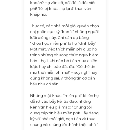
khoản? Họ vẫn cố, bởi đó là đồ miễn
phí! Rồi bị khóa, họ lại đi than vãn
khắp nơi.
Thực tế, các nhà môi giới quyền chọn
nhị phân cực kỳ “khoái” những người
lười biếng này. Chỉ cần dụ bằng
“khóa học miễn phí” là họ “dính bẫy”.
Một mặt, việc thích miễn phí giúp họ
tránh những phương thức nguy hiểm
hơn – họ ít khi nào bỏ tiền mua chiến
lược hay chỉ báo đắt đỏ. “Có thể tìm
mọi thứ miễn phí mà!” – suy nghĩ này
cũng không sai, vì thông tin cơ bản
hầu như có sẵn.
Nhưng mặt khác, “miễn phí” khiến họ
dễ rơi vào bẫy kẻ lừa đảo, những
kênh tín hiệu giả mạo: “Chúng tôi
cung cấp tín hiệu miễn phí! Hãy đăng
ký với nhà môi giới, nạp tiền và
thua
chung với chúng tôi
thành triệu phú!”