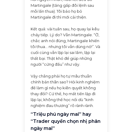
Martingale (tăng gấp đôi lệnh sau
mỗi lần thua). Tôi bảo họ bỏ
Martingale đi thì mới cải thiện.
Kết quả: vài tuần sau, họ quay lại kêu
cháy tiếp. Lý do? Vẫn Martingale. “Ờ,
chắc anh nói đúng, Martingale khiến
tôi thua… nhưng tôi vẫn dùng nó!”. Và
cuối cùng vẫn lặp lại sai lầm, lặp lại
thất bại. Thật khó để giúp những
người “cứng đầu” như vậy.
Vậy chẳng phải họ tự mâu thuẫn
chính bản thân sao? Hỏi kinh nghiệm
để làm gì nếu họ kiên quyết không
thay đổi? Cứ thế, họ mất tiền lặp đi
lặp lại, không thể học nổi dù “kinh
nghiệm đau thương” rõ rành rành.
“Triệu phú ngày mai” hay
“Trader quyền chọn nhị phân
ngày mai”