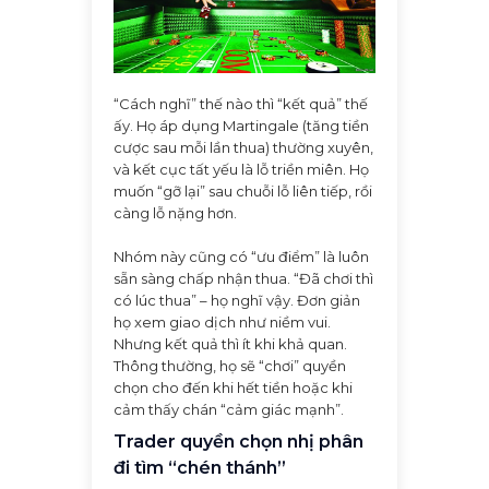
“Cách nghĩ” thế nào thì “kết quả” thế
ấy. Họ áp dụng Martingale (tăng tiền
cược sau mỗi lần thua) thường xuyên,
và kết cục tất yếu là lỗ triền miên. Họ
muốn “gỡ lại” sau chuỗi lỗ liên tiếp, rồi
càng lỗ nặng hơn.
Nhóm này cũng có “ưu điểm” là luôn
sẵn sàng chấp nhận thua. “Đã chơi thì
có lúc thua” – họ nghĩ vậy. Đơn giản
họ xem giao dịch như niềm vui.
Nhưng kết quả thì ít khi khả quan.
Thông thường, họ sẽ “chơi” quyền
chọn cho đến khi hết tiền hoặc khi
cảm thấy chán “cảm giác mạnh”.
Trader quyền chọn nhị phân
đi tìm “chén thánh”