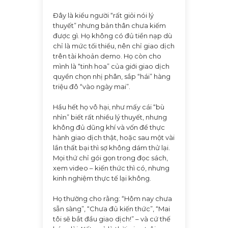
Đây là kiểu người “rất giỏi nói lý
thuyết” nhưng bản thân chưa kiếm
được gì. Họ không có đủ tiền nạp dù
chỉ là mức tối thiểu, nên chỉ giao dịch
trên tài khoản demo. Họ còn cho
mình là “tinh hoa” của giới giao dịch
quyền chọn nhị phân, sắp “hái” hàng
triệu đô “vào ngày mai”.
Hầu hết họ vô hại, như mấy cái “bù
nhìn” biết rất nhiều lý thuyết, nhưng
không đủ dũng khí và vốn để thực
hành giao dịch thật, hoặc sau một vài
lần thất bại thì sợ không dám thử lại.
Mọi thứ chỉ gói gọn trong đọc sách,
xem video – kiến thức thì có, nhưng
kinh nghiệm thực tế lại không.
Họ thường cho rằng: “Hôm nay chưa
sẵn sàng”, “Chưa đủ kiến thức”, “Mai
tôi sẽ bắt đầu giao dịch!” – và cứ thế