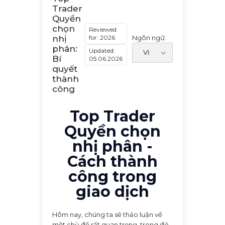
Trader
Quyền
chọn
Reviewed
for: 2026
Ngôn ngữ:
nhị
phân:
Updated:
Bí
05.06.2026
quyết
thành
công
Top Trader
Quyền chọn
nhị phân -
Cách thành
công trong
giao dịch
Hôm nay, chúng ta sẽ thảo luận về
một chủ đề rất quan trọng, trong đó