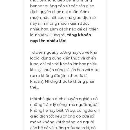
thực tế không đẹp đẽ như những
banner quảng cáo từ các sàn giao
dịch quyền chọn nhị phân. Sớm
muộn, hầu hết các nhà giao dịch sẽ
nảy sinh mong muốn kiếm được
nhiều hơn. Làm cách nào để cải thiện
lợi nhuận? Đúng rồi,
tăng khoản
nạp lên nhiều lần!
Từ bên ngoài, ý tưởng này có vẻ khá
logic: dùng cùng kiến thức và chiến
lược, chỉ cần tài khoản lớn hơn nhiều
lần, lợi nhuận cũng sẽ lớn hơn với mức
rủi ro không đổi (tính theo % tài
khoản). Nhưng thực tế không phải
thế...
Mỗi nhà giao dịch chuyên nghiệp có
những “tâm lý riêng” mà người ngoài
không hề hay biết. Ví dụ, có người chỉ
giao dịch tốt nếu phòng có cửa sổ
mở và không khí thoáng; có người
cần bể cá và tường màu xanh lá; có