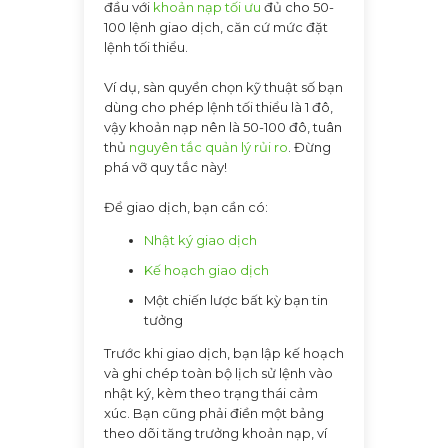
đầu với
khoản nạp tối ưu
đủ cho 50-
100 lệnh giao dịch, căn cứ mức đặt
lệnh tối thiểu.
Ví dụ, sàn quyền chọn kỹ thuật số bạn
dùng cho phép lệnh tối thiểu là 1 đô,
vậy khoản nạp nên là 50-100 đô, tuân
thủ
nguyên tắc quản lý rủi ro
. Đừng
phá vỡ quy tắc này!
Để giao dịch, bạn cần có:
Nhật ký giao dịch
Kế hoạch giao dịch
Một chiến lược bất kỳ bạn tin
tưởng
Trước khi giao dịch, bạn lập kế hoạch
và ghi chép toàn bộ lịch sử lệnh vào
nhật ký, kèm theo trạng thái cảm
xúc. Bạn cũng phải điền một bảng
theo dõi tăng trưởng khoản nạp, ví