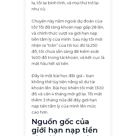
la, tôi lại bình tĩnh, và mọi thứ trở lại
như cũ.
Chuyện này nằm ngoài dự đoán của
tôi! Tôi đã tăng khoản nạp gấp 28 lần,
và chính thức vượt xa giới hạn nạp
tiền tâm lý của mình. Sau này tôi mới
nhận ra “trần” của tôi lúc đó là 250
đô, tôi chưa sẵn sàng để kiểm soát
1400 đô trong tài khoản, và kết cục là
mất hầu hết số tiền.
Đây là một bài học đắt giá – bạn
không thể tùy tiện nâng số dư tài
khoản lên. Bài học khiến tôi mất 1300
đô và cần 4 tháng mới gỡ lại. Tôi mất
thêm 3 tháng nữa để đẩy giới hạn
nạp tiền tâm lý của mình lên mức
cao hơn.
Nguồn gốc của
giới hạn nạp tiền