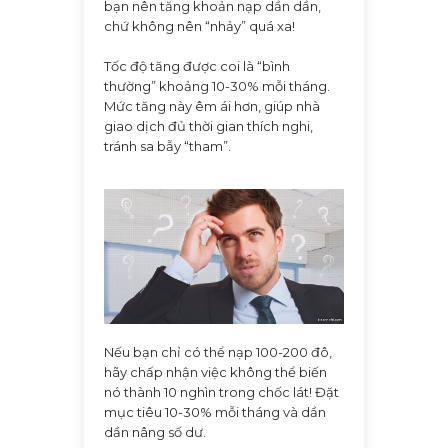
bạn nên tăng khoản nạp dần dần,
chứ không nên “nhảy” quá xa!
Tốc độ tăng được coi là “bình
thường” khoảng 10-30% mỗi tháng.
Mức tăng này êm ái hơn, giúp nhà
giao dịch đủ thời gian thích nghi,
tránh sa bẫy “tham”.
Nếu bạn chỉ có thể nạp 100-200 đô,
hãy chấp nhận việc không thể biến
nó thành 10 nghìn trong chốc lát! Đặt
mục tiêu 10-30% mỗi tháng và dần
dần nâng số dư.