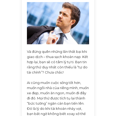
Và đừng quên những lần thất bại khi
giao dịch – thua sạch khoản nạp. Kết
hợp lại, bạn sẽ có tâm lý tự ti. Bạn tin
rằng thứ duy nhất còn thiếu là “tự do
tài chính”? Chưa chắc!
Ai cũng muốn cuộc sống tốt hơn,
muốn ngôi nhà của riêng mình, muốn
xe đẹp, muốn ăn ngon, muốn đi đây
đi đó. Mọi thứ được tích tụ lại thành
“bức tường” ngăn cản bạn tiến lên.
Đó là lý do khi tài khoản nhảy vọt,
bạn bất ngờ không biết xoay xở thế