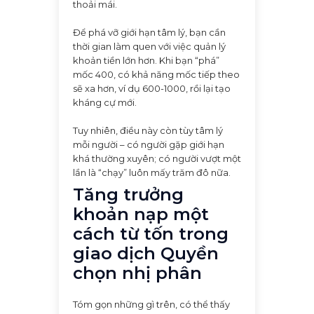
thoải mái.
Để phá vỡ giới hạn tâm lý, bạn cần
thời gian làm quen với việc quản lý
khoản tiền lớn hơn. Khi bạn “phá”
mốc 400, có khả năng mốc tiếp theo
sẽ xa hơn, ví dụ 600-1000, rồi lại tạo
kháng cự mới.
Tuy nhiên, điều này còn tùy tâm lý
mỗi người – có người gặp giới hạn
khá thường xuyên; có người vượt một
lần là “chạy” luôn mấy trăm đô nữa.
Tăng trưởng
khoản nạp một
cách từ tốn trong
giao dịch Quyền
chọn nhị phân
Tóm gọn những gì trên, có thể thấy