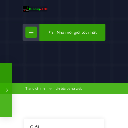
Nhà môi giới tốt nhất
Trang chính
tin tức trang web
Giới