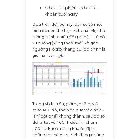
Số dư sau phiên – số dư tài
khoản cuối ngày
Dựa trên dữ liệu này, bạn sẽ vẽ một
biểu đồ nến thể hiện kết quả. Mọi thứ
tương tự như biểu đồ giá thật – sẽ có
xu hướng (vùng thoải mái) và gặp
ngưỡng Hỗ trợ/Kháng cự (đó chính là
giới hạn tâm lý).
Trong ví dụ trên, giới hạn tâm lý ở
mức 400 đô, thể hiện qua việc nhiều
lần “đột phá” không thành, sau đó số
dư lại tụt về 400. Trước khi chạm
400, tài khoản tăng khá ổn định,
chứng tỏ nhà giao dịch đang ở vùng