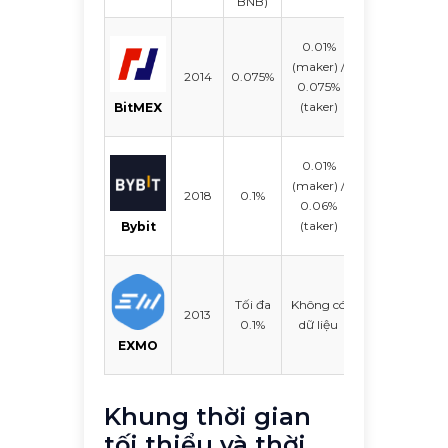
BNB)
0.01%
(maker) /
$500+
2014
0.075%
166
0.075%
mln
(taker)
BitMEX
0.01%
(maker) /
$2.02
2018
0.1%
497
0.06%
bn
(taker)
Bybit
Tối đa
Không có
$21.90
2013
83
0.1%
dữ liệu
mln
EXMO
Khung thời gian
tối thiểu và thời