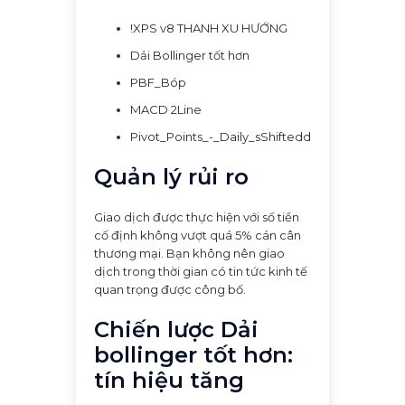
!XPS v8 THANH XU HƯỚNG
Dải Bollinger tốt hơn
PBF_Bóp
MACD 2Line
Pivot_Points_-_Daily_sShiftedd
Quản lý rủi ro
Giao dịch được thực hiện với số tiền
cố định không vượt quá 5% cán cân
thương mại. Bạn không nên giao
dịch trong thời gian có tin tức kinh tế
quan trọng được công bố.
Chiến lược Dải
bollinger tốt hơn:
tín hiệu tăng