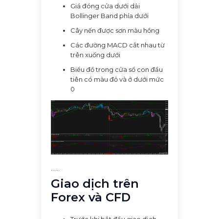
Giá đóng cửa dưới dải
Bollinger Band phía dưới
Cây nến được sơn màu hồng
Các đường MACD cắt nhau từ
trên xuống dưới
Biểu đồ trong cửa sổ con đầu
tiên có màu đỏ và ở dưới mức
0
......
Giao dịch trên
Forex và CFD
Trước khi bắt đầu giao dịch,