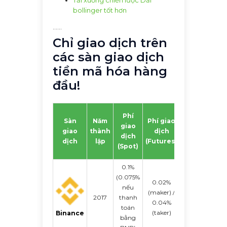
Tải xuống chiến lược Dải
bollinger tốt hơn
......
Chỉ giao dịch trên
các sàn giao dịch
tiền mã hóa hàng
đầu!
Khối
Phí
Sàn
Năm
Phí giao
lượng
Tiền
giao
giao
thành
dịch
giao
mã
dịch
dịch
lập
(Futures)
dịch
hóa
(Spot)
24h
0.1%
(0.075%
0.02%
nếu
(maker) /
$14.24
2017
thanh
398
0.04%
bn
toán
(taker)
Binance
bằng