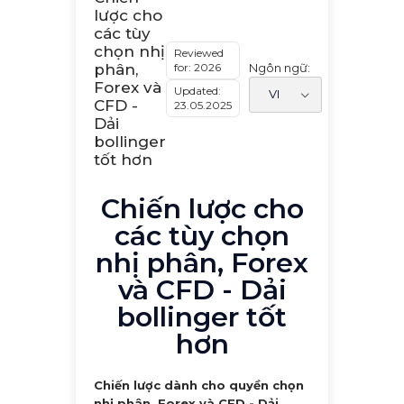
lược cho
các tùy
chọn nhị
Reviewed
for: 2026
Ngôn ngữ:
phân,
Forex và
Updated:
CFD -
23.05.2025
Dải
bollinger
tốt hơn
Chiến lược cho
các tùy chọn
nhị phân, Forex
và CFD - Dải
bollinger tốt
hơn
Chiến lược dành cho quyền chọn
nhị phân, Forex và CFD - Dải