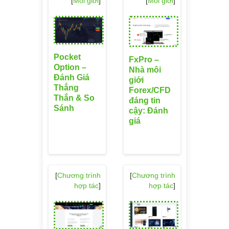
[
Môi giới
]
[
Môi giới
]
Pocket
FxPro –
Option –
Nhà môi
Đánh Giá
giới
Thẳng
Forex/CFD
Thắn & So
đáng tin
Sánh
cậy: Đánh
giá
[
Chương trình
[
Chương trình
hợp tác
]
hợp tác
]