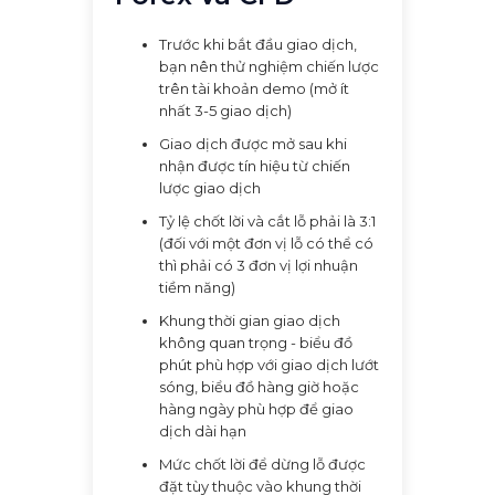
Trước khi bắt đầu giao dịch,
bạn nên thử nghiệm chiến lược
trên tài khoản demo (mở ít
nhất 3-5 giao dịch)
Giao dịch được mở sau khi
nhận được tín hiệu từ chiến
lược giao dịch
Tỷ lệ chốt lời và cắt lỗ phải là 3:1
(đối với một đơn vị lỗ có thể có
thì phải có 3 đơn vị lợi nhuận
tiềm năng)
Khung thời gian giao dịch
không quan trọng - biểu đồ
phút phù hợp với giao dịch lướt
sóng, biểu đồ hàng giờ hoặc
hàng ngày phù hợp để giao
dịch dài hạn
Mức chốt lời để dừng lỗ được
đặt tùy thuộc vào khung thời