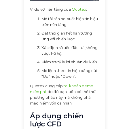
Ví dụ với nền tảng của
Quotex
:
Mở tài sản nơi xuất hiện tín hiệu
trên nền tảng.
Đặt thời gian hết hạn tương
ứng với chiến lược.
Xác định số tiền đầu tư (không
vượt 1–5 %).
Kiểm tra tỷ lệ lợi nhuận dự kiến.
Mở lệnh theo tín hiệu bằng nút
“Up” hoặc “Down”.
Quotex cung cấp
tài khoản demo
miễn phí
, do đó bạn luôn có thể thử
phương pháp này mà không phải
mạo hiểm vốn cá nhân.
Áp dụng chiến
lược CFD