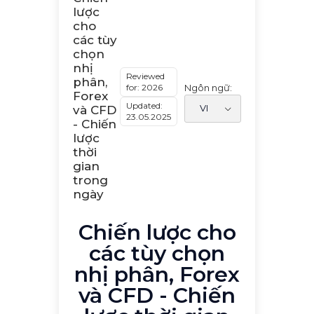
lược
cho
các tùy
chọn
nhị
Reviewed
phân,
for: 2026
Ngôn ngữ:
Forex
Updated:
và CFD
23.05.2025
- Chiến
lược
thời
gian
trong
ngày
Chiến lược cho
các tùy chọn
nhị phân, Forex
và CFD - Chiến