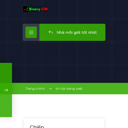
Nhà môi giới tốt nhất
Trang chính
tin tức trang web
Chiến