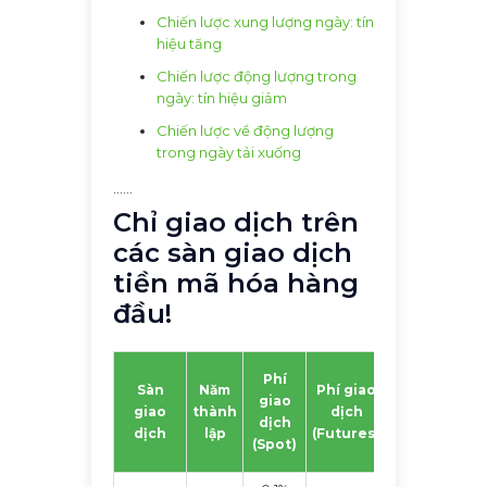
Chiến lược xung lượng ngày: tín
hiệu tăng
Chiến lược động lượng trong
ngày: tín hiệu giảm
Chiến lược về động lượng
trong ngày tải xuống
......
Chỉ giao dịch trên
các sàn giao dịch
tiền mã hóa hàng
đầu!
Khối
Phí
Sàn
Năm
Phí giao
lượng
Tiền
giao
giao
thành
dịch
giao
mã
dịch
dịch
lập
(Futures)
dịch
hóa
(Spot)
24h