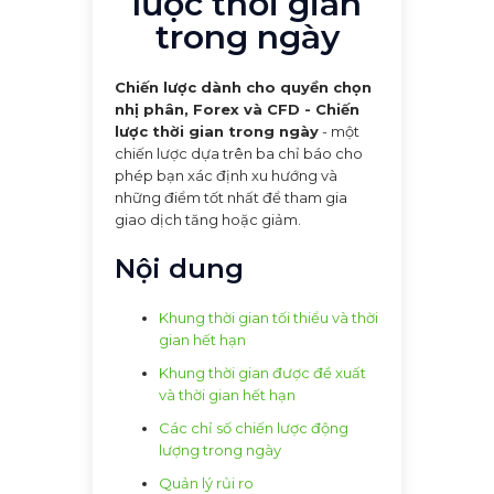
lược thời gian
trong ngày
Chiến lược dành cho quyền chọn
nhị phân, Forex và CFD - Chiến
lược thời gian trong ngày
- một
chiến lược dựa trên ba chỉ báo cho
phép bạn xác định xu hướng và
những điểm tốt nhất để tham gia
giao dịch tăng hoặc giảm.
Nội dung
Khung thời gian tối thiểu và thời
gian hết hạn
Khung thời gian được đề xuất
và thời gian hết hạn
Các chỉ số chiến lược động
lượng trong ngày
Quản lý rủi ro