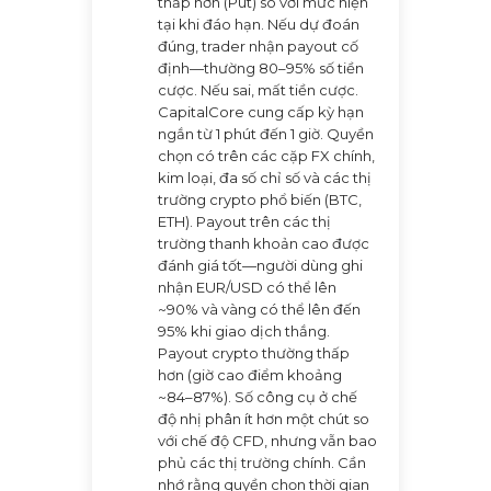
thấp hơn (Put) so với mức hiện
tại khi đáo hạn. Nếu dự đoán
đúng, trader nhận payout cố
định—thường 80–95% số tiền
cược. Nếu sai, mất tiền cược.
CapitalCore cung cấp kỳ hạn
ngắn từ 1 phút đến 1 giờ. Quyền
chọn có trên các cặp FX chính,
kim loại, đa số chỉ số và các thị
trường crypto phổ biến (BTC,
ETH). Payout trên các thị
trường thanh khoản cao được
đánh giá tốt—người dùng ghi
nhận EUR/USD có thể lên
~90% và vàng có thể lên đến
95% khi giao dịch thắng.
Payout crypto thường thấp
hơn (giờ cao điểm khoảng
~84–87%). Số công cụ ở chế
độ nhị phân ít hơn một chút so
với chế độ CFD, nhưng vẫn bao
phủ các thị trường chính. Cần
nhớ rằng quyền chọn thời gian