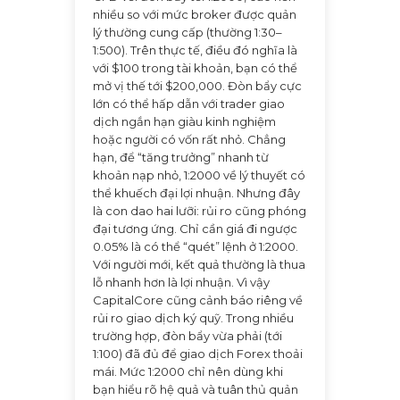
nhiều so với mức broker được quản
lý thường cung cấp (thường 1:30–
1:500). Trên thực tế, điều đó nghĩa là
với $100 trong tài khoản, bạn có thể
mở vị thế tới $200,000. Đòn bẩy cực
lớn có thể hấp dẫn với trader giao
dịch ngắn hạn giàu kinh nghiệm
hoặc người có vốn rất nhỏ. Chẳng
hạn, để “tăng trưởng” nhanh từ
khoản nạp nhỏ, 1:2000 về lý thuyết có
thể khuếch đại lợi nhuận. Nhưng đây
là con dao hai lưỡi: rủi ro cũng phóng
đại tương ứng. Chỉ cần giá đi ngược
0.05% là có thể “quét” lệnh ở 1:2000.
Với người mới, kết quả thường là thua
lỗ nhanh hơn là lợi nhuận. Vì vậy
CapitalCore cũng cảnh báo riêng về
rủi ro giao dịch ký quỹ. Trong nhiều
trường hợp, đòn bẩy vừa phải (tới
1:100) đã đủ để giao dịch Forex thoải
mái. Mức 1:2000 chỉ nên dùng khi
bạn hiểu rõ hệ quả và tuân thủ quản