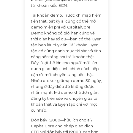
tài khoản kiểu ECN.
Tài khoản demo. Trước khi mạo hiểm
tiền thật, bất kỳ ai cũng có thể mở
demo miễn phí với CapitalCore.
Demo không có giới hạn cứng về
thời gian hay số dư—bạn có thể luyện
tập bao lâu tùy cần. Tài khoản luyện
tập có cùng danh mục tài sản và tính
năng nền tảng như tài khoản thật.
Đây là lợi thế lớn cho người mới: làm
quen giao diện, tinh chỉnh cách tiếp
cận rồi mới chuyển sang tiền thật.
Nhiều broker giới hạn demo 30 ngày,
nhưng ở đây điều đó không được
nhấn mạnh. Mở demo khá đơn giản:
đăng ký trên site và chuyển giữa tài
khoản thật và luyện tập chỉ với một
cú nhấp.
Đòn bẩy 1:2000—hữu ích cho ai?
CapitalCore cho phép giao dịch
CFD với đòn bẩy tới 1:2000, cao hơn