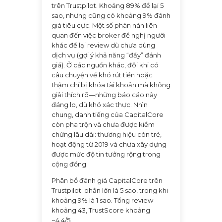
trên Trustpilot. Khoảng 89% để lại 5
sao, nhưng cũng có khoảng 9% đánh
giá tiêu cực. Một số phàn nàn liên
quan đến việc broker đề nghị người
khác để lại review dù chưa dùng
dịch vụ (gợi ý khả năng “đẩy” đánh
giá). Ở các nguồn khác, đôi khi có
câu chuyện về khó rút tiền hoặc
thậm chí bị khóa tài khoản mà không
giải thích rõ—những báo cáo này
đáng lo, dù khó xác thực. Nhìn
chung, danh tiếng của CapitalCore
còn pha trộn và chưa được kiểm
chứng lâu dài: thương hiệu còn trẻ,
hoạt động từ 2019 và chưa xây dựng
được mức độ tin tưởng rộng trong
cộng đồng.
Phân bổ đánh giá CapitalCore trên
Trustpilot: phần lớn là 5 sao, trong khi
khoảng 9% là 1 sao. Tổng review
khoảng 43, TrustScore khoảng
~4.4/5.