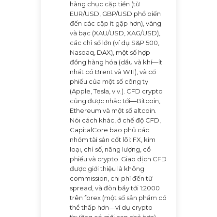
hàng chục cặp tiền (từ
EUR/USD, GBP/USD phổ biến
đến các cặp ít gặp hơn), vàng
và bạc (XAU/USD, XAG/USD),
các chỉ số lớn (ví dụ S&P 500,
Nasdaq, DAX), một số hợp
đồng hàng hóa (dầu và khí—ít
nhất có Brent và WTI), và cổ
phiếu của một số công ty
(Apple, Tesla, v.v.). CFD crypto
cũng được nhắc tới—Bitcoin,
Ethereum và một số altcoin.
Nói cách khác, ở chế độ CFD,
CapitalCore bao phủ các
nhóm tài sản cốt lõi: FX, kim
loại, chỉ số, năng lượng, cổ
phiếu và crypto. Giao dịch CFD
được giới thiệu là không
commission, chi phí đến từ
spread, và đòn bẩy tới 1:2000
trên forex (một số sản phẩm có
thể thấp hơn—ví dụ crypto