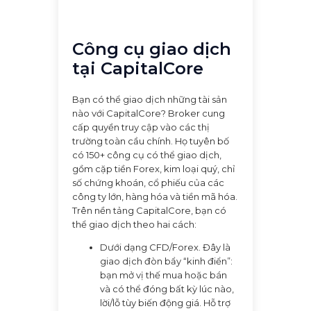
broker CapitalCore
Công cụ giao dịch
tại CapitalCore
Bạn có thể giao dịch những tài sản
nào với CapitalCore? Broker cung
cấp quyền truy cập vào các thị
trường toàn cầu chính. Họ tuyên bố
có 150+ công cụ có thể giao dịch,
gồm cặp tiền Forex, kim loại quý, chỉ
số chứng khoán, cổ phiếu của các
công ty lớn, hàng hóa và tiền mã hóa.
Trên nền tảng CapitalCore, bạn có
thể giao dịch theo hai cách:
Dưới dạng CFD/Forex. Đây là
giao dịch đòn bẩy “kinh điển”:
bạn mở vị thế mua hoặc bán
và có thể đóng bất kỳ lúc nào,
lời/lỗ tùy biến động giá. Hỗ trợ