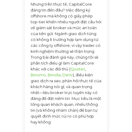
Nhưng trên thực tế, CapitalCore
đáng tin đến đâu? Việc đăng ký
offshore mà không có giấy phép
top-tier khiến nhiều người đặt câu hỏi
về giám sát broker và mức an toàn
của tiền gửi. Ngành giao dịch từng
có không ít trường hợp lạm dụng từ
các công ty offshore, vì vậy trader có
kinh nghiệm thường sẽ thận trọng.
Trong bài đánh giá này, chúng tôi sẽ
phân tích điều gì làm CapitalCore
khác với các đối thủ (
Quotex
,
Binomo
,
Binolla
,
Deriv
), điều kiện
giao dịch ra sao, phản hồi thực tế của
khách hàng nói gì, và quan trọng
nhất—liệu broker trực tuyến này có
đáng để đặt niềm tin. Mục tiêu là một
tổng quan khách quan, nhiều thông
tin (và không nhàm chán) để bạn tự
quyết định mức rủi ro có phù hợp
hay không.