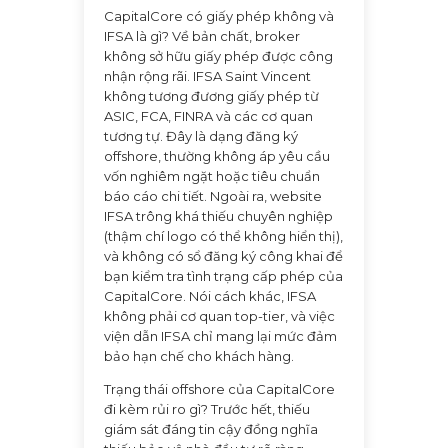
CapitalCore có giấy phép không và
IFSA là gì? Về bản chất, broker
không sở hữu giấy phép được công
nhận rộng rãi. IFSA Saint Vincent
không tương đương giấy phép từ
ASIC, FCA, FINRA và các cơ quan
tương tự. Đây là dạng đăng ký
offshore, thường không áp yêu cầu
vốn nghiêm ngặt hoặc tiêu chuẩn
báo cáo chi tiết. Ngoài ra, website
IFSA trông khá thiếu chuyên nghiệp
(thậm chí logo có thể không hiển thị),
và không có sổ đăng ký công khai để
bạn kiểm tra tình trạng cấp phép của
CapitalCore. Nói cách khác, IFSA
không phải cơ quan top-tier, và việc
viện dẫn IFSA chỉ mang lại mức đảm
bảo hạn chế cho khách hàng.
Trạng thái offshore của CapitalCore
đi kèm rủi ro gì? Trước hết, thiếu
giám sát đáng tin cậy đồng nghĩa