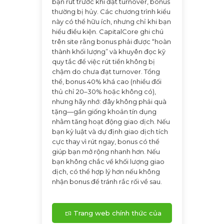
bạn rút trước khi đạt turnover, bonus
thường bị hủy. Các chương trình kiểu
này có thể hữu ích, nhưng chỉ khi bạn
hiểu điều kiện. CapitalCore ghi chú
trên site rằng bonus phải được “hoàn
thành khối lượng” và khuyên đọc kỹ
quy tắc để việc rút tiền không bị
chậm do chưa đạt turnover. Tổng
thể, bonus 40% khá cao (nhiều đối
thủ chỉ 20–30% hoặc không có),
nhưng hãy nhớ: đây không phải quà
tặng—gần giống khoản tín dụng
nhằm tăng hoạt động giao dịch. Nếu
bạn kỷ luật và dự định giao dịch tích
cực thay vì rút ngay, bonus có thể
giúp bạn mở rộng nhanh hơn. Nếu
bạn không chắc về khối lượng giao
dịch, có thể hợp lý hơn nếu không
nhận bonus để tránh rắc rối về sau.
Trang web chính thức của