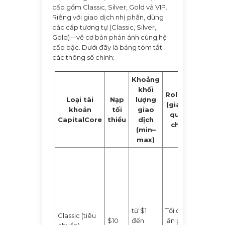
cấp gồm Classic, Silver, Gold và VIP.
Riêng với giao dịch nhị phân, dùng
các cấp tương tự (Classic, Silver,
Gold)—về cơ bản phản ánh cùng hệ
cấp bậc. Dưới đây là bảng tóm tắt
các thông số chính:
Khoảng
Điểm
khối
Rollover
nổi
Loại tài
Nạp
lượng
(gia hạn
bật
khoản
tối
giao
quyền
của
CapitalCore
thiểu
dịch
chọn)
tài
(min–
khoản
max)
Tài
khoản
cơ bản
cho
người
mới,
từ $1
Tối đa 3
Classic (tiêu
đầy đủ
$10
đến
lần gia