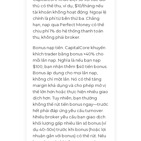
thủ có thể thu, ví dụ, $10/tháng nếu
tài khoản không hoạt động. Ngoại lệ
chính là phí từ bên thứ ba. Chẳng
hạn, nạp qua Perfect Money có thể
chịu phí 1% do hệ thống thanh toán
thu, không phải broker.
Bonus nạp tiền. CapitalCore khuyến
khích trader bằng bonus +40% cho
mỗi lần nạp. Nghĩa là nếu bạn nạp
$100, bạn nhận thêm $40 tiền bonus.
Bonus áp dụng cho mọi lần nạp,
không chỉ một lần. Nó có thể tăng
margin khả dụng và cho phép mở vị
thế lớn hơn hoặc thực hiện nhiều giao
dịch hơn. Tuy nhiên, bạn thường
không thể rút tiền bonus ngay—trước
hết phải đáp ứng yêu cầu turnover.
Nhiều broker yêu cầu bạn giao dịch
khối lượng gấp nhiều lần số bonus (ví
dụ 40–50x) trước khi bonus (hoặc lợi
nhuận gắn với bonus) có thể rút. Nếu