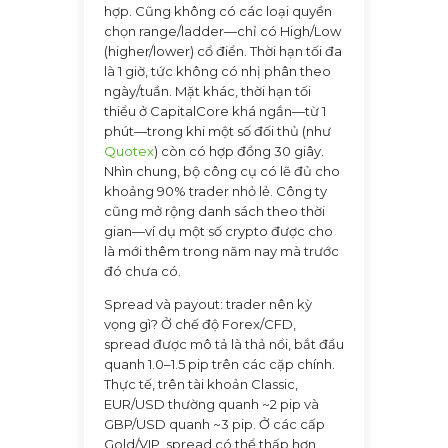
hợp. Cũng không có các loại quyền
chọn range/ladder—chỉ có High/Low
(higher/lower) cổ điển. Thời hạn tối đa
là 1 giờ, tức không có nhị phân theo
ngày/tuần. Mặt khác, thời hạn tối
thiểu ở CapitalCore khá ngắn—từ 1
phút—trong khi một số đối thủ (như
Quotex
) còn có hợp đồng 30 giây.
Nhìn chung, bộ công cụ có lẽ đủ cho
khoảng 90% trader nhỏ lẻ. Công ty
cũng mở rộng danh sách theo thời
gian—ví dụ một số crypto được cho
là mới thêm trong năm nay mà trước
đó chưa có.
Spread và payout: trader nên kỳ
vọng gì? Ở chế độ Forex/CFD,
spread được mô tả là thả nổi, bắt đầu
quanh 1.0–1.5 pip trên các cặp chính.
Thực tế, trên tài khoản Classic,
EUR/USD thường quanh ~2 pip và
GBP/USD quanh ~3 pip. Ở các cấp
Gold/VIP, spread có thể thấp hơn