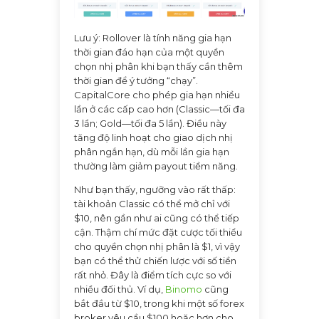
Lưu ý: Rollover là tính năng gia hạn
thời gian đáo hạn của một quyền
chọn nhị phân khi bạn thấy cần thêm
thời gian để ý tưởng “chạy”.
CapitalCore cho phép gia hạn nhiều
lần ở các cấp cao hơn (Classic—tối đa
3 lần; Gold—tối đa 5 lần). Điều này
tăng độ linh hoạt cho giao dịch nhị
phân ngắn hạn, dù mỗi lần gia hạn
thường làm giảm payout tiềm năng.
Như bạn thấy, ngưỡng vào rất thấp:
tài khoản Classic có thể mở chỉ với
$10, nên gần như ai cũng có thể tiếp
cận. Thậm chí mức đặt cược tối thiểu
cho quyền chọn nhị phân là $1, vì vậy
bạn có thể thử chiến lược với số tiền
rất nhỏ. Đây là điểm tích cực so với
nhiều đối thủ. Ví dụ,
Binomo
cũng
bắt đầu từ $10, trong khi một số forex
broker yêu cầu $100 hoặc hơn cho