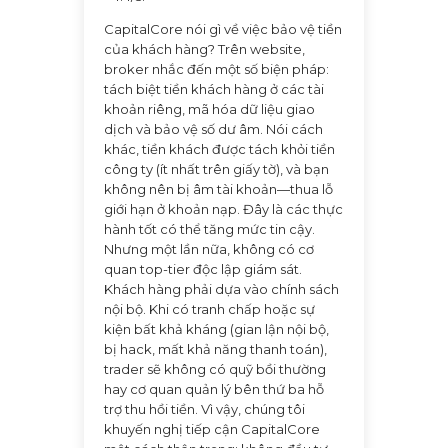
CapitalCore nói gì về việc bảo vệ tiền
của khách hàng? Trên website,
broker nhắc đến một số biện pháp:
tách biệt tiền khách hàng ở các tài
khoản riêng, mã hóa dữ liệu giao
dịch và bảo vệ số dư âm. Nói cách
khác, tiền khách được tách khỏi tiền
công ty (ít nhất trên giấy tờ), và bạn
không nên bị âm tài khoản—thua lỗ
giới hạn ở khoản nạp. Đây là các thực
hành tốt có thể tăng mức tin cậy.
Nhưng một lần nữa, không có cơ
quan top-tier độc lập giám sát.
Khách hàng phải dựa vào chính sách
nội bộ. Khi có tranh chấp hoặc sự
kiện bất khả kháng (gian lận nội bộ,
bị hack, mất khả năng thanh toán),
trader sẽ không có quỹ bồi thường
hay cơ quan quản lý bên thứ ba hỗ
trợ thu hồi tiền. Vì vậy, chúng tôi
khuyến nghị tiếp cận CapitalCore