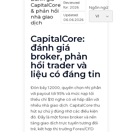
Reviewed
CapitalCore
for: 2026
Ngôn ngữ:
& phản hồi
Updated:
nhà giao
06.06.2026
dịch
CapitalCore:
đánh giá
broker, phản
hồi trader và
liệu có đáng tin
Đòn bẩy 1:2000, quyền chọn nhị phân
với payout tới 95% và mức nạp tối
thiểu chỉ $10 nghe có vẻ hấp dẫn với
nhiều nhà giao dịch. CapitalCore thu
hút sự chú ý đúng nhờ các điều kiện
đó. Đây là một forex broker và nền
tảng giao dịch trực tuyến tương đối
trẻ, kết hợp thị trường Forex/CFD