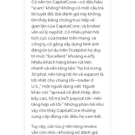
Có nên tin CapitalCore—có dấu hiệu
“scam” không? Không có một câu trả
lời tuyệt đối. Bài đánh giá này không
tìm thấy bằng chứng trực tiếp về
gian lận của CapitalCore, và broker
vẫn xử lý nạp/rút. Có nhiều phản hồi
tích cực của trader trên mạng, và
công ty cố gắng xây dựng hình ảnh
đáng tin (ví dụ trên Trustpilot họ duy
trì mức “Excellent” khoảng 4.4/5).
Nhiều khách hàng khen rút tiền
nhanh và nền tảng tiện: “họ trả trong
30 phút, nền tảng rất ổn và support là
tốt nhất cho chúng tôi—trader ở
U.S.,” một người dùng viết. Người
khác nói: “spread cố định thấp, đòn
bẩy cao, hỗ trợ 24/7, payout tốt—nền
tảng hợp với tôi.” Những phản hồi như
vậy cho thấy CapitalCore thường
cung cấp đúng các điều họ cam kết.
Tuy vậy, cần lưu ý nền tảng review
vẫn còn nhỏ—khoảng 40 đánh giá