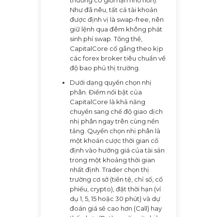
thường có giới hạn nhỏ hơn).
Như đã nêu, tất cả tài khoản
được định vị là swap-free, nên
giữ lệnh qua đêm không phát
sinh phí swap. Tổng thể,
CapitalCore cố gắng theo kịp
các forex broker tiêu chuẩn về
độ bao phủ thị trường.
Dưới dạng quyền chọn nhị
phân. Điểm nổi bật của
CapitalCore là khả năng
chuyển sang chế độ giao dịch
nhị phân ngay trên cùng nền
tảng. Quyền chọn nhị phân là
một khoản cược thời gian cố
định vào hướng giá của tài sản
trong một khoảng thời gian
nhất định. Trader chọn thị
trường cơ sở (tiền tệ, chỉ số, cổ
phiếu, crypto), đặt thời hạn (ví
dụ 1, 5, 15 hoặc 30 phút) và dự
đoán giá sẽ cao hơn (Call) hay