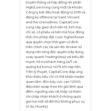
truyền thống và hợp đồng nhị phân
High/Low trong cùng một tài khoản.
Công ty bắt đầu hoạt động từ 2019 và
đăng ký offshore tại Saint Vincent
and the Grenadines. CapitalCore
cung cấp giao dịch tiền tệ, kim loại,
chỉ số, cổ phiếu và tiền mã hóa; đồng
thời cho phép đặt cược higher/lower
qua quyền chọn thời gian cố định
trên chính các tài sản đó. Broker sử
dụng nền tảng độc quyền (xây dựng
xoay quanh TradingView) với biểu đồ
mạnh, hỗ trợ khách hàng 24/7 và
quảng bá bonus +40% khi nạp tiền.
Trên lý thuyết, CapitalCore đáp ứng
khá nhiều tiêu chí có thể khiến trader
quan tâm: đòn bẩy cực cao 1:2000,
điều kiện swap-free khi giữ lệnh qua
đêm, ngưỡng vào rất thấp và thậm
chí chấp nhận khách ở những quốc
gia mà một số đối thủ không phục vụ
(ví dụ Hoa Kỳ).