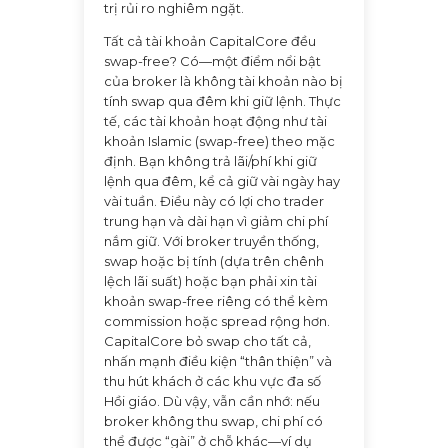
trị rủi ro nghiêm ngặt.
Tất cả tài khoản CapitalCore đều
swap-free? Có—một điểm nổi bật
của broker là không tài khoản nào bị
tính swap qua đêm khi giữ lệnh. Thực
tế, các tài khoản hoạt động như tài
khoản Islamic (swap-free) theo mặc
định. Bạn không trả lãi/phí khi giữ
lệnh qua đêm, kể cả giữ vài ngày hay
vài tuần. Điều này có lợi cho trader
trung hạn và dài hạn vì giảm chi phí
nắm giữ. Với broker truyền thống,
swap hoặc bị tính (dựa trên chênh
lệch lãi suất) hoặc bạn phải xin tài
khoản swap-free riêng có thể kèm
commission hoặc spread rộng hơn.
CapitalCore bỏ swap cho tất cả,
nhấn mạnh điều kiện “thân thiện” và
thu hút khách ở các khu vực đa số
Hồi giáo. Dù vậy, vẫn cần nhớ: nếu
broker không thu swap, chi phí có
thể được “gài” ở chỗ khác—ví dụ