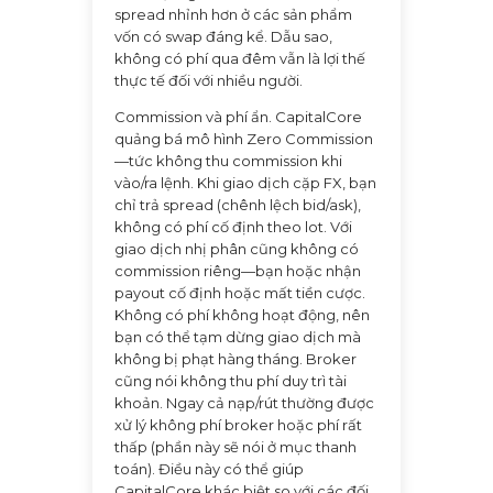
spread nhỉnh hơn ở các sản phẩm
vốn có swap đáng kể. Dẫu sao,
không có phí qua đêm vẫn là lợi thế
thực tế đối với nhiều người.
Commission và phí ẩn. CapitalCore
quảng bá mô hình Zero Commission
—tức không thu commission khi
vào/ra lệnh. Khi giao dịch cặp FX, bạn
chỉ trả spread (chênh lệch bid/ask),
không có phí cố định theo lot. Với
giao dịch nhị phân cũng không có
commission riêng—bạn hoặc nhận
payout cố định hoặc mất tiền cược.
Không có phí không hoạt động, nên
bạn có thể tạm dừng giao dịch mà
không bị phạt hàng tháng. Broker
cũng nói không thu phí duy trì tài
khoản. Ngay cả nạp/rút thường được
xử lý không phí broker hoặc phí rất
thấp (phần này sẽ nói ở mục thanh
toán). Điều này có thể giúp
CapitalCore khác biệt so với các đối