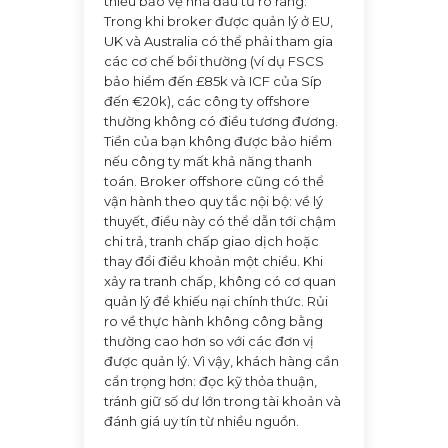
thiếu bảo vệ nhà đầu tư rõ ràng.
Trong khi broker được quản lý ở EU,
UK và Australia có thể phải tham gia
các cơ chế bồi thường (ví dụ FSCS
bảo hiểm đến £85k và ICF của Síp
đến €20k), các công ty offshore
thường không có điều tương đương.
Tiền của bạn không được bảo hiểm
nếu công ty mất khả năng thanh
toán. Broker offshore cũng có thể
vận hành theo quy tắc nội bộ: về lý
thuyết, điều này có thể dẫn tới chậm
chi trả, tranh chấp giao dịch hoặc
thay đổi điều khoản một chiều. Khi
xảy ra tranh chấp, không có cơ quan
quản lý để khiếu nại chính thức. Rủi
ro về thực hành không công bằng
thường cao hơn so với các đơn vị
được quản lý. Vì vậy, khách hàng cần
cẩn trọng hơn: đọc kỹ thỏa thuận,
tránh giữ số dư lớn trong tài khoản và
đánh giá uy tín từ nhiều nguồn.