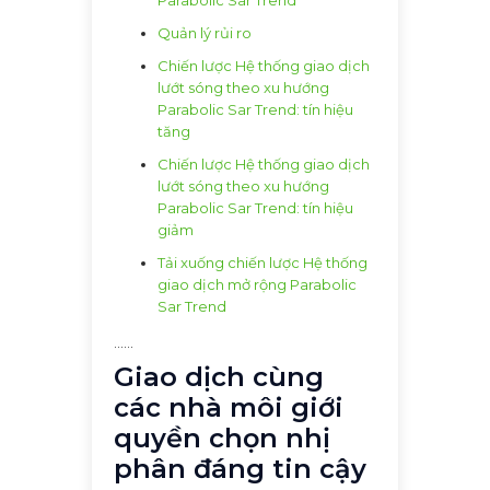
Parabolic Sar Trend
Quản lý rủi ro
Chiến lược Hệ thống giao dịch
lướt sóng theo xu hướng
Parabolic Sar Trend: tín hiệu
tăng
Chiến lược Hệ thống giao dịch
lướt sóng theo xu hướng
Parabolic Sar Trend: tín hiệu
giảm
Tải xuống chiến lược Hệ thống
giao dịch mở rộng Parabolic
Sar Trend
......
Giao dịch cùng
các nhà môi giới
quyền chọn nhị
phân đáng tin cậy