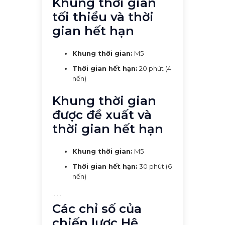
Khung thời gian
tối thiểu và thời
gian hết hạn
Khung thời gian:
M5
Thời gian hết hạn:
20 phút (4
nến)
Khung thời gian
được đề xuất và
thời gian hết hạn
Khung thời gian:
M5
Thời gian hết hạn:
30 phút (6
nến)
......
Các chỉ số của
chiến lược Hệ