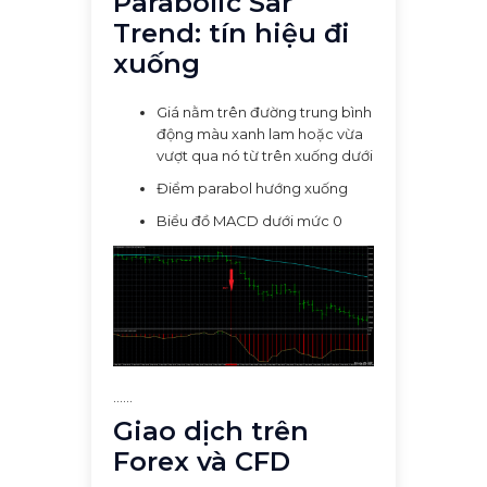
Parabolic Sar
Trend: tín hiệu đi
xuống
Giá nằm trên đường trung bình
động màu xanh lam hoặc vừa
vượt qua nó từ trên xuống dưới
Điểm parabol hướng xuống
Biểu đồ MACD dưới mức 0
......
Giao dịch trên
Forex và CFD