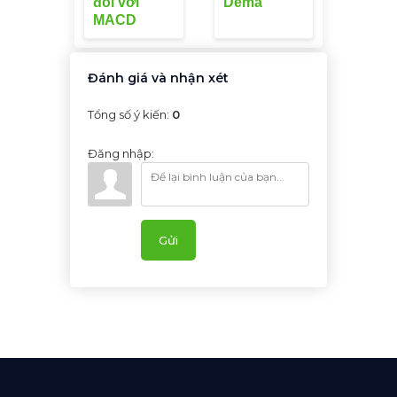
đôi với
Dema
MACD
Đánh giá và nhận xét
Tổng số ý kiến
:
0
Đăng nhập:
Gửi