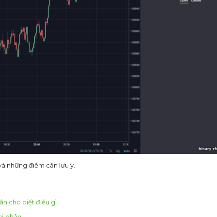
và những điểm cần lưu ý.
ân cho biết điều gì
hị phân