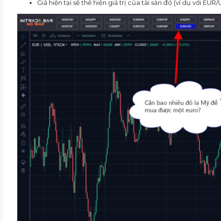
Giá hiện tại sẽ thể hiện giá trị của tài sản đó (ví dụ với EU