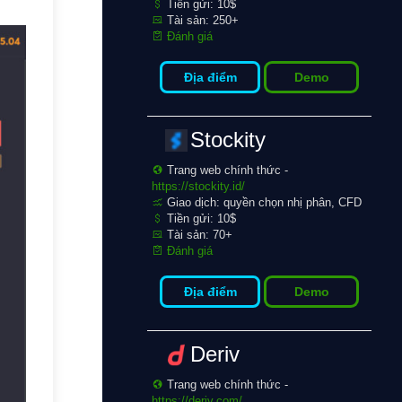
Tiền gửi: 10$
Tài sản: 250+
Đánh giá
Địa điểm
Demo
Stockity
Trang web chính thức -
https://stockity.id/
Giao dịch: quyền chọn nhị phân, CFD
Tiền gửi: 10$
Tài sản: 70+
Đánh giá
Địa điểm
Demo
Deriv
Trang web chính thức -
https://deriv.com/