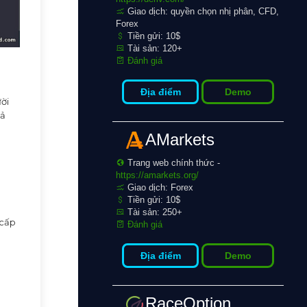
Giao dịch: quyền chọn nhị phân, CFD,
Forex
Tiền gửi: 10$
Tài sản: 120+
Đánh giá
Địa điểm
Demo
ời
cả
AMarkets
Trang web chính thức -
https://amarkets.org/
Giao dịch: Forex
Tiền gửi: 10$
Tài sản: 250+
 cấp
Đánh giá
Địa điểm
Demo
RaceOption