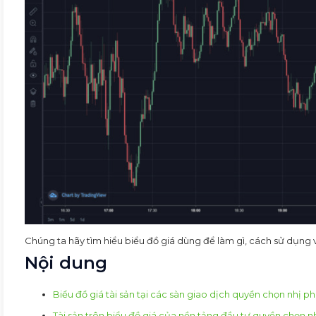
Chúng ta hãy tìm hiểu biểu đồ giá dùng để làm gì, cách sử dụng 
Nội dung
Biểu đồ giá tài sản tại các sàn giao dịch quyền chọn nhị ph
Tài sản trên biểu đồ giá của nền tảng đầu tư quyền chọn n