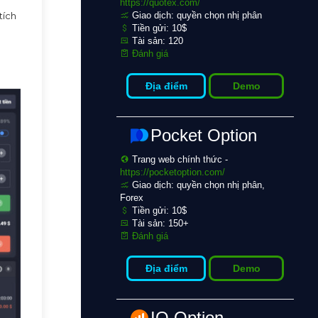
https://quotex.com/
tích
Giao dịch: quyền chọn nhị phân
Tiền gửi: 10$
Tài sản: 120
Đánh giá
Địa điểm
Demo
Pocket Option
Trang web chính thức -
https://pocketoption.com/
Giao dịch: quyền chọn nhị phân,
Forex
Tiền gửi: 10$
Tài sản: 150+
Đánh giá
Địa điểm
Demo
IQ Option