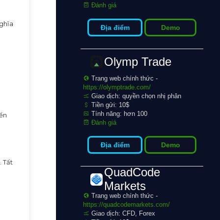
Đánh giá
nghĩa
Địa điểm
Demo
Olymp Trade
Trang web chính thức -
https://olymptrade.com/
Giao dịch: quyền chọn nhị phân
Tiền gửi: 10$
Tính năng: hơn 100
iển
Đánh giá
Địa điểm
Demo
 Tất
QuadCode
Markets
Trang web chính thức -
https://quadcodemarkets.com/
Giao dịch: CFD, Forex