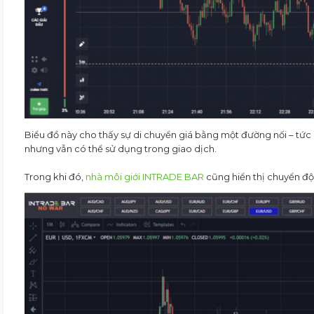
Biểu đồ này cho thấy sự di chuyển giá bằng một đường nối – tức là
nhưng vẫn có thể sử dụng trong giao dịch.
Trong khi đó,
nhà môi giới INTRADE BAR
cũng hiển thị chuyển độ