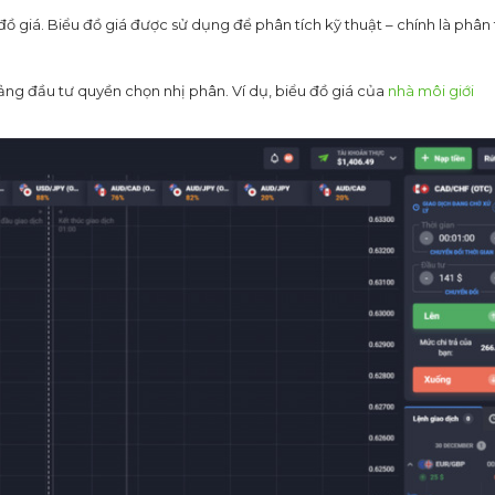
 đồ giá. Biểu đồ giá được sử dụng để phân tích kỹ thuật – chính là phân 
ảng đầu tư quyền chọn nhị phân. Ví dụ, biểu đồ giá của
nhà môi giới