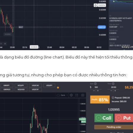
 dạng biểu đồ đường (line chart). Biểu đồ này thể hiện tối thiểu thông 
ng giá tương tự, nhưng cho phép bạn có được nhiều thông tin hơn: