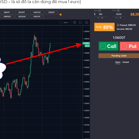
R/USD – là số đô la cần dùng để mua 1 euro)