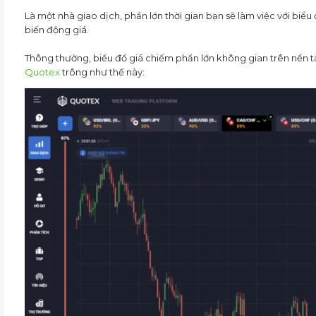
Là một nhà giao dịch, phần lớn thời gian bạn sẽ làm việc với biểu
biến động giá.
Thông thường, biểu đồ giá chiếm phần lớn không gian trên nền t
Quotex
trông như thế này: