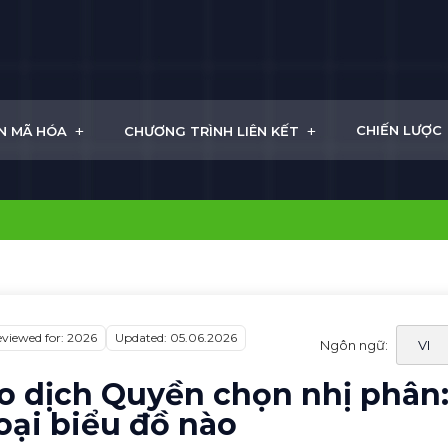
+
+
CHIẾN LƯỢC
N MÃ HÓA
CHƯƠNG TRÌNH LIÊN KẾT
viewed for: 2026
Updated: 05.06.2026
Ngôn ngữ:
ao dịch Quyền chọn nhị phân
oại biểu đồ nào